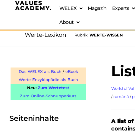
WELEX
Magazin
Experts
About
Werte-Lexikon
Rubrik:
WERTE-WISSEN
Lis
Das WELEX als Buch
/
eBook
Werte-Enzyklopädie als Buch
Neu:
Zum Wertetest
World of Val
Zum Online-Schnupperkurs
/
română
/
p
Seiteninhalte
A list of
contains