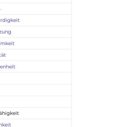
s
rdigkeit
zung
amkeit
tät
enheit
ähigkeit
hkeit