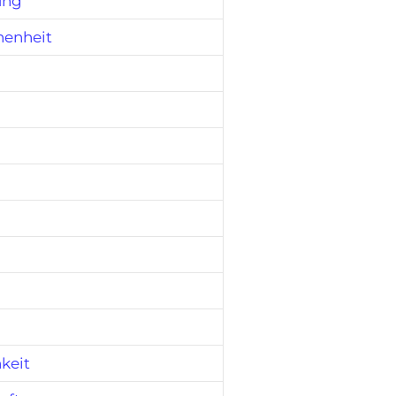
ung
henheit
keit