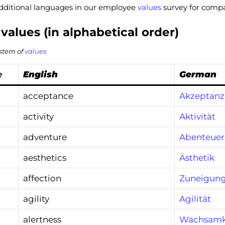
dditional languages in our employee
values
survey for compa
f values (in alphabetical order)
ystem of
values
e
English
German
acceptance
Akzeptanz
activity
Aktivität
adventure
Abenteuer
aesthetics
Ästhetik
affection
Zuneigun
agility
Agilität
alertness
Wachsamk