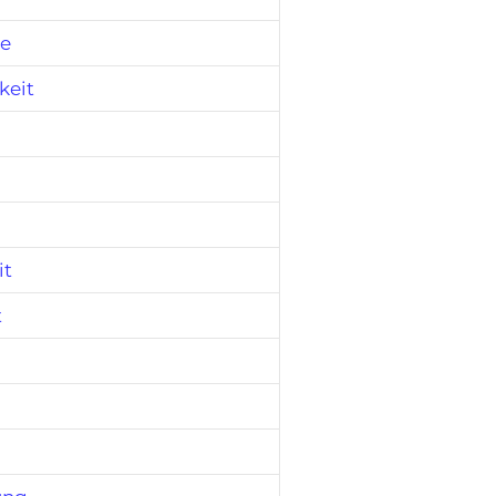
e
keit
it
t