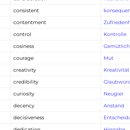
consistent
konsequen
contentment
Zufriedenh
control
Kontrolle
cosiness
Gemütlich
courage
Mut
creativity
Kreativität
credibility
Glaubwürd
curiosity
Neugier
decency
Anstand
decisiveness
Entscheid
dedication
Hingabe