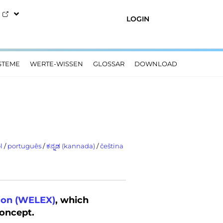
LOGIN
STEME
WERTE-WISSEN
GLOSSAR
DOWNLOAD
l
/
português
/
ಕನ್ನಡ (kannada)
/
čeština
con (WELEX)
, which
concept.