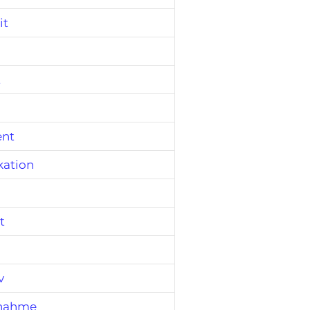
it
t
nt
ation
t
v
tnahme