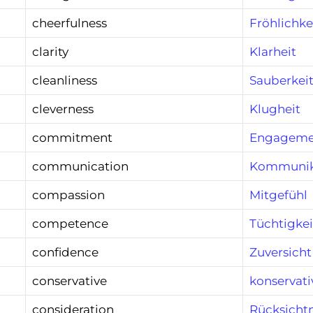
cheerfulness
Fröhlichke
clarity
Klarheit
cleanliness
Sauberkei
cleverness
Klugheit
commitment
Engageme
communication
Kommunik
compassion
Mitgefühl
competence
Tüchtigkei
confidence
Zuversicht
conservative
konservati
consideration
Rücksich