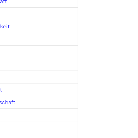
aft
keit
t
tschaft
t