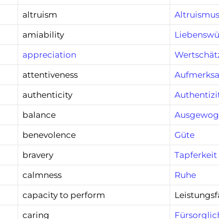
altruism
Altruismu
amiability
Liebenswü
appreciation
Wertschät
attentiveness
Aufmerks
authenticity
Authentizi
balance
Ausgewog
benevolence
Güte
bravery
Tapferkeit
calmness
Ruhe
capacity to perform
Leistungsf
caring
Fürsorglic