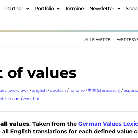
Partner
Portfolio
Termine
Newsletter
Shop
ALLE WERTE
WERTESY
t of values
ues (overview)
>
english
/
deutsch
/
italiano
/
中国 (chinesisch)
/
españo
olski
/
ภาษาไทย (thai)
 all values
. Taken from the
German Values Lexi
 all English translations for each defined value 