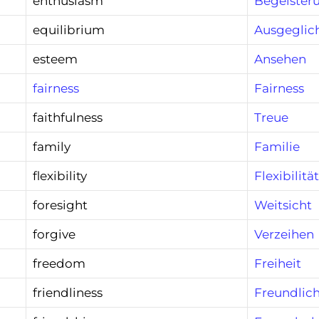
enthusiasm
Begeister
equilibrium
Ausgeglic
esteem
Ansehen
fairness
Fairness
faithfulness
Treue
family
Familie
flexibility
Flexibilität
foresight
Weitsicht
forgive
Verzeihen
freedom
Freiheit
friendliness
Freundlich