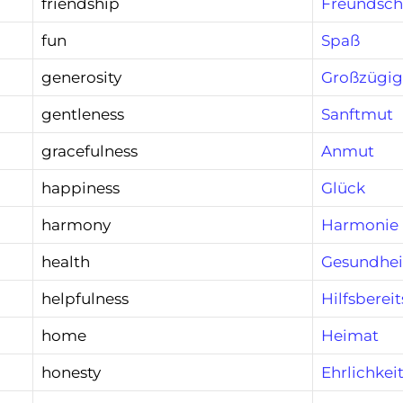
friendship
Freundsch
fun
Spaß
generosity
Großzügig
gentleness
Sanftmut
gracefulness
Anmut
happiness
Glück
harmony
Harmonie
health
Gesundhei
helpfulness
Hilfsberei
home
Heimat
honesty
Ehrlichkei