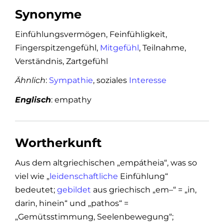
Synonyme
Einfühlungsvermögen, Feinfühligkeit,
Fingerspitzengefühl,
Mitgefühl
, Teilnahme,
Verständnis, Zartgefühl
Ähnlich
:
Sympathie
, soziales
Interesse
Englisch
: empathy
Wortherkunft
Aus dem altgriechischen „empátheia“, was so
viel wie „
leidenschaftliche
Einfühlung“
bedeutet;
gebildet
aus griechisch „em–“ = „in,
darin, hinein“ und „pathos“ =
„Gemütsstimmung, Seelenbewegung“;