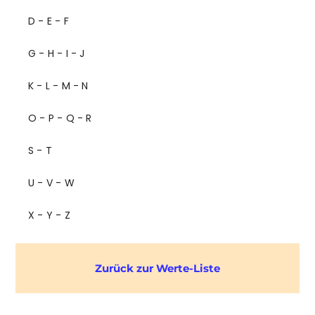
D - E - F
G - H - I - J
K - L - M - N
O - P - Q - R
S - T
U - V - W
X - Y - Z
Zurück zur Werte-Liste