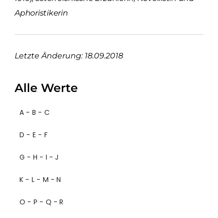
Aphoristikerin
Letzte Änderung: 18.09.2018
Alle Werte
A - B - C
D - E - F
G - H - I - J
K - L - M - N
O - P - Q - R