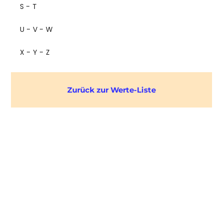
S - T
U - V - W
X - Y - Z
Zurück zur Werte-Liste