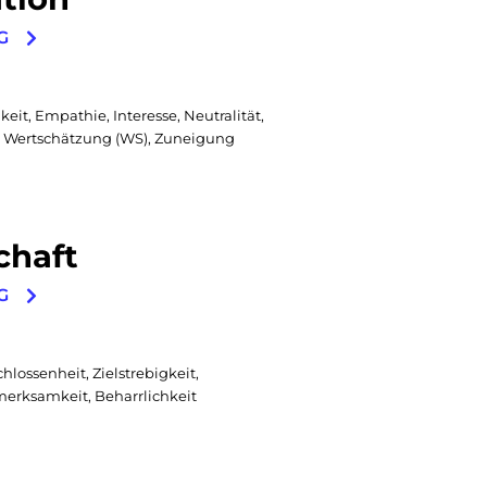
G
t, Empathie, Interesse, Neutralität,
nz, Wertschätzung (WS), Zuneigung
chaft
G
chlossenheit, Zielstrebigkeit,
merksamkeit, Beharrlichkeit