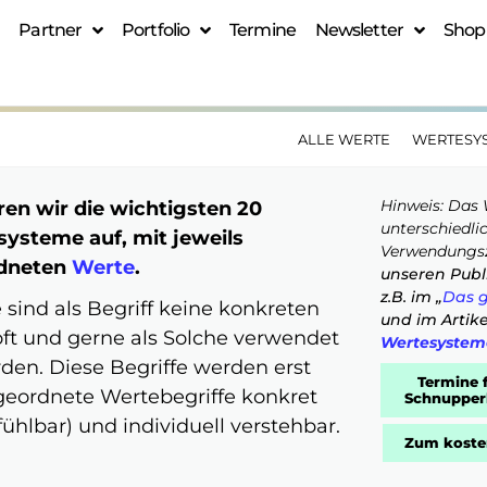
Partner
Portfolio
Termine
Newsletter
Shop
ALLE WERTE
WERTESY
Hinweis: Das 
hren wir die wichtigsten 20
unterschiedl
ysteme auf, mit jeweils
Verwendungs
rdneten
Werte
.
unseren Publ
z.B. im „
Das g
sind als Begriff keine konkreten
und im Artik
oft und gerne als Solche verwendet
Wertesystem
den. Diese Begriffe werden erst
Termine 
ugeordnete Wertebegriffe konkret
Schnupper
ühlbar) und individuell verstehbar.
Zum koste