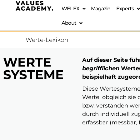
WELEX
Magazin
Experts
About
Werte-Lexikon
WERTE
Auf dieser Seite fü
begrifflichen
Wertes
SYSTEME
beispielhaft zugeo
Diese Wertesysteme 
Werte, obgleich sie 
bzw. verstanden wer
durch individuell z
erfassbar (messbar, f