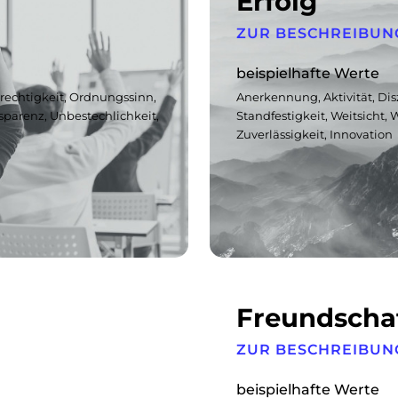
Erfolg
ZUR BESCHREIBUN
beispielhafte Werte
Gerechtigkeit, Ordnungssinn,
Anerkennung, Aktivität, Disz
sparenz, Unbestechlichkeit,
Standfestigkeit, Weitsicht, W
Zuverlässigkeit, Innovation
Freundscha
ZUR BESCHREIBUN
beispielhafte Werte