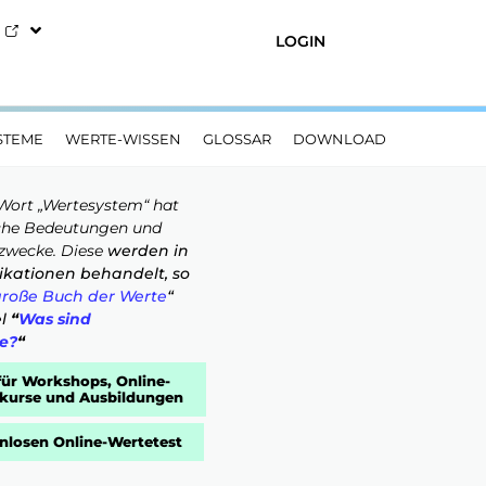
LOGIN
STEME
WERTE-WISSEN
GLOSSAR
DOWNLOAD
Wort „Wertesystem“ hat
iche Bedeutungen und
zwecke. Diese
werden in
ikationen behandelt, so
roße Buch der Werte
“
el
“
Was sind
e?
“
für Workshops, Online-
kurse und Ausbildungen
nlosen Online-Wertetest