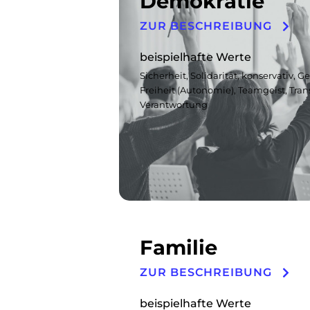
Demokratie
ZUR BESCHREIBUNG
beispielhafte Werte
Sicherheit, Solidarität, konservativ, 
Freiheit (Autonomie), Teamgeist, Tran
Verantwortung
Familie
ZUR BESCHREIBUNG
beispielhafte Werte