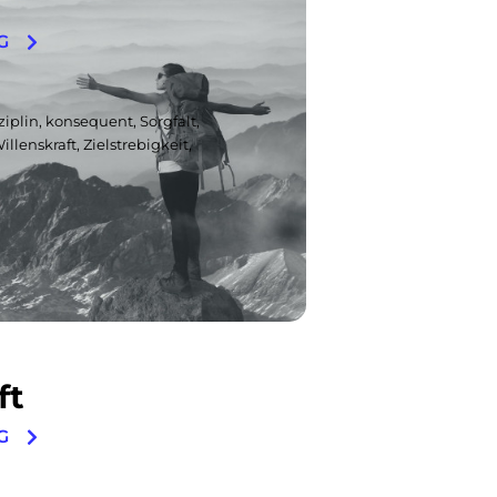
G
iplin, konsequent, Sorgfalt,
illenskraft, Zielstrebigkeit,
ft
G