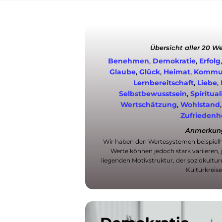
Übersicht aller 20 W
Benehmen
,
Demokratie
,
Erfolg
Glaube
,
Glück
,
Heimat
,
Kommun
Lernbereitschaft
,
Liebe
,
Selbstbewusstsein
,
Spiritual
Wertschätzung
,
Wohlstand
Zufriedenh
Anmerkun
Wir haben den Wertesystemen beispielh
Werte können jedoch stark variieren, 
liegenden Motivstruktur, der soziokult
Kulturkreise