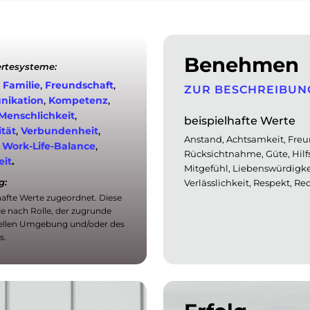
Benehmen
ertesysteme:
,
Familie
,
Freundschaft
,
ZUR BESCHREIBUN
ikation
,
Kompetenz
,
Menschlichkeit
,
beispielhafte Werte
ität
,
Verbundenheit
,
Anstand, Achtsamkeit, Freun
,
Work-Life-Balance
,
Rücksichtnahme, Güte, Hilfsb
eit
.
Mitgefühl, Liebenswürdigke
g:
Verlässlichkeit, Respekt, Re
afte Werte zugeordnet. Diese
je nach Rolle, der zugrunde
urellen Umgebung und/oder des
s.