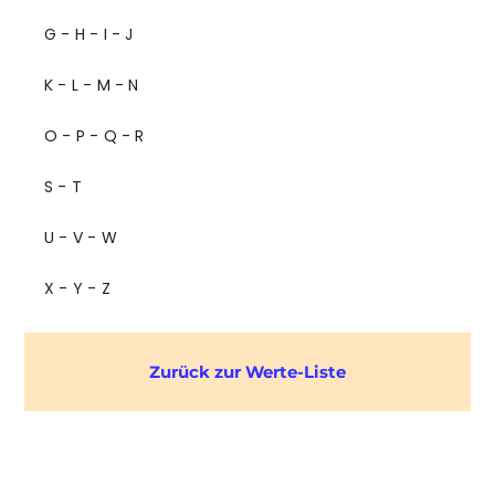
G - H - I - J
K - L - M - N
O - P - Q - R
S - T
U - V - W
X - Y - Z
Zurück zur Werte-Liste