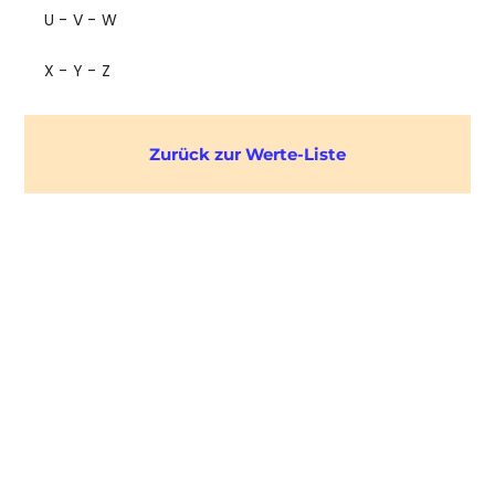
U - V - W
X - Y - Z
Zurück zur Werte-Liste