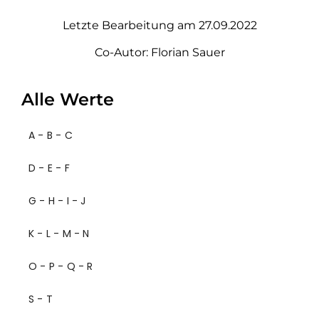
Letzte Bearbeitung am 27.09.2022
Co-Autor: Florian Sauer
Alle Werte
A - B - C
D - E - F
G - H - I - J
K - L - M - N
O - P - Q - R
S - T