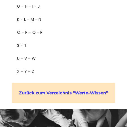
G - H - I - J
K - L - M - N
O - P - Q - R
S - T
U - V - W
X - Y - Z
Zurück zum Verzeichnis “Werte-Wissen”