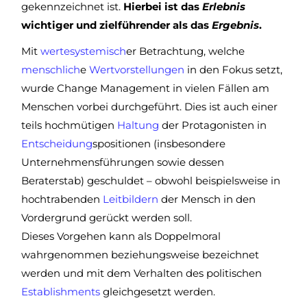
gekennzeichnet ist.
Hierbei ist das
Erlebnis
wichtiger und zielführender als das
Ergebnis
.
Mit
wertesystemisch
er Betrachtung, welche
menschlich
e
Wertvorstellungen
in den Fokus setzt,
wurde Change Management in vielen Fällen am
Menschen vorbei durchgeführt. Dies ist auch einer
teils hochmütigen
Haltung
der Protagonisten in
Entscheidung
spositionen (insbesondere
Unternehmensführungen sowie dessen
Beraterstab) geschuldet – obwohl beispielsweise in
hochtrabenden
Leitbildern
der Mensch in den
Vordergrund gerückt werden soll.
Dieses Vorgehen kann als Doppelmoral
wahrgenommen beziehungsweise bezeichnet
werden und mit dem Verhalten des politischen
Establishments
gleichgesetzt werden.