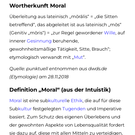
Wortherkunft Moral
Überleitung aus lateinisch „mōrālis“ = „die Sitten
betreffend“, das abgeleitet ist aus lateinisch „mōs“
(Genitiv „mōris“) = „zur Regel gewordener
Wille
, auf
innerer
Gesinnung
beruhende,
gewohnheitsmäßige Tätigkeit, Sitte, Brauch“;
etymologisch verwandt mit „
Mut
“.
Quelle: punktuell entnommen aus dwds.de
(Etymologie) am 28.11.2018
Definition „Moral“ (aus der Intuistik)
Moral
ist eine sub
kulturell
e
Ethik
, die auf für diese
Sub
kultur
festgelegten
Tugenden
und Imperative
basiert. Zum Schutz des eigenen Überlebens und
der gewohnten Aspekte von Lebensqualität fordert
sie dazu auf, diese mit allen Mitteln zu verteidigen,