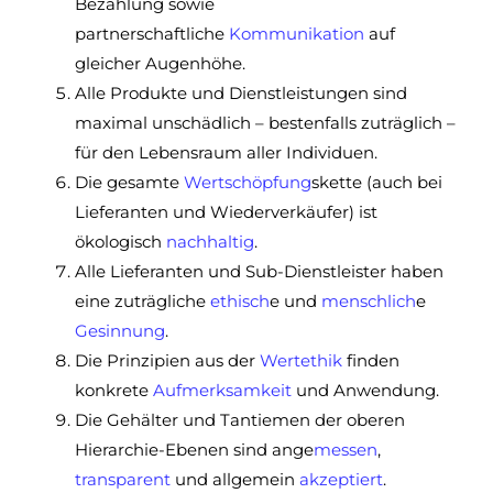
Bezahlung sowie
partnerschaftliche
Kommunikation
auf
gleicher Augenhöhe.
Alle Produkte und Dienstleistungen sind
maximal unschädlich – bestenfalls zuträglich –
für den Lebensraum aller Individuen.
Die gesamte
Wertschöpfung
skette (auch bei
Lieferanten und Wiederverkäufer) ist
ökologisch
nachhaltig
.
Alle Lieferanten und Sub-Dienstleister haben
eine zuträgliche
ethisch
e und
menschlich
e
Gesinnung
.
Die Prinzipien aus der
Wertethik
finden
konkrete
Aufmerksamkeit
und Anwendung.
Die Gehälter und Tantiemen der oberen
Hierarchie-Ebenen sind ange
messen
,
transparent
und allgemein
akzeptiert
.