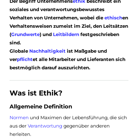
Der Begriff Unternehmens
ethik
beschreibt ein
soziales und verantwortungsbewusstes
Verhalten von Unternehmen, wobei die
ethisch
en
Verhaltensweisen zumeist im Ziel, den Leitsätzen
(
Grundwerte
) und
Leitbildern
festgeschrieben
sind.
Globale
Nachhaltigkeit
ist Maßgabe und
ver
pflicht
et alle Mitarbeiter und Lieferanten sich
bestmöglich darauf auszurichten.
Was ist Ethik?
Allgemeine Definition
Normen
und Maximen der Lebensführung, die sich
aus der
Verantwortung
gegenüber anderen
herleiten.