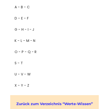
A - B - C
D - E - F
G - H - I - J
K - L - M - N
O - P - Q - R
S - T
U - V - W
X - Y - Z
Zurück zum Verzeichnis “Werte-Wissen”