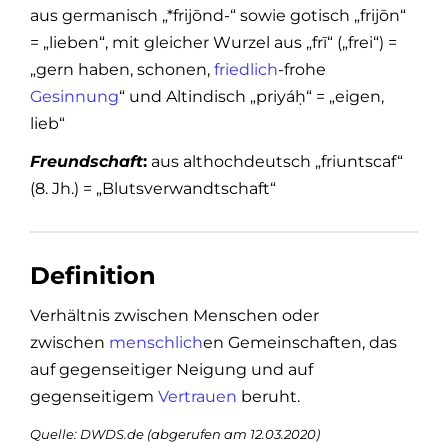
aus germanisch „*frijōnd-“ sowie gotisch „frijōn“
= „lieben“, mit gleicher Wurzel aus „frī“ („frei“) =
„gern haben, schonen,
friedlich
-frohe
Gesinnung
“ und Altindisch „priyáḥ“ = „eigen,
lieb“
Freundschaft
:
aus althochdeutsch „friuntscaf“
(8. Jh.) = „Blutsverwandtschaft“
Definition
Verhältnis zwischen Menschen oder
zwischen
menschlich
en Gemeinschaften, das
auf gegenseitiger Neigung und auf
gegenseitigem
Vertrauen
beruht.
Quelle: DWDS.de (abgerufen am 12.03.2020)