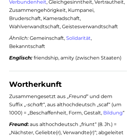
Verbundenheit
, Gleichgesinntheit, Vertrautheit,
Zusammengehörigkeit, Kumpanei,
Bruderschaft, Kameradschaft,
Wahlverwandtschaft, Geistesverwandtschaft
Ähnlich:
Gemeinschaft,
Solidarität
,
Bekanntschaft
Englisch:
friendship, amity (zwischen Staaten)
Wortherkunft
Zusammengesetzt aus „
Freund
“ und dem
Suffix „
-schaft
“, aus althochdeutsch „scaf“ (um
1000) = „Beschaffenheit, Form, Gestalt,
Bildung
“
Freund
:
aus althochdeutsch „friunt“ (8. Jh.) =
„Nächster, Geliebte(r), Verwandte(r)“; abgeleitet