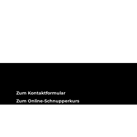
Zum Kontaktformular
Zum Online-Schnupperkurs
Zum kostenlosen Wertetest
ÜBER UNS
Das VA-Team