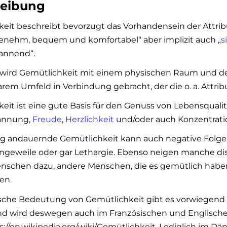
reibung
eit beschreibt bevorzugt das Vorhandensein der Attrib
enehm, bequem und komfortabel“ aber implizit auch „
s
annend“.
 wird Gemütlichkeit mit einem physischen Raum und d
rem Umfeld in Verbindung gebracht, der die o. a. Attribu
eit ist eine gute Basis für den Genuss von Lebensquali
annung,
Freude
,
Herzlichkeit
und/oder auch Konzentratio
ng andauernde Gemütlichkeit kann auch negative Folg
angeweile oder gar Lethargie. Ebenso neigen manche dis
enschen dazu, andere Menschen, die es gemütlich haben
en.
ische Bedeutung von Gemütlichkeit gibt es vorwiegend
nd wird deswegen auch im Französischen und Englisch
s://en.wikipedia.org/wiki/Gemütlichkeit. Lediglich im Dän