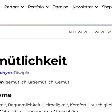
Partner
Portfolio
Termine
Newsletter
Shop
ALLE WERTE
WERTESY
ütlichkeit
tonym
:
Disziplin
en
: gemütlich, urgemütlich, Gemüt
yme
eit, Bequemlichkeit, Heimeligkeit, Komfort, Lauschigkeit,
, Wohnlichkeit, angenehme Atmosphäre