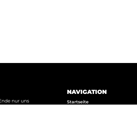
n Stand!
Newsletter ein!
REN
NAVIGATION
Ende nur uns
Startseite
rstehen, fällt
WELEX (Wertelexikon)
n besser
Termine
Portfolio
hmen bei jeder
ng und
Sitemap (Wissen & Tools)