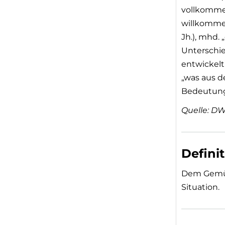
vollkommen
willkommen
Jh.), mhd.
Unterschied
entwickelt
„was aus d
Bedeutung 
Quelle: DW
Defini
Dem Gemüt
Situation.