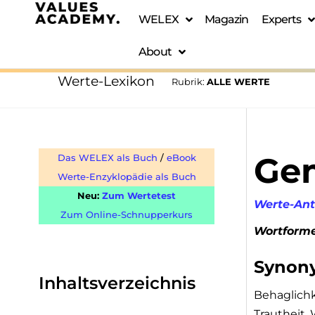
WELEX
Magazin
Experts
About
Werte-Lexikon
Rubrik:
ALLE WERTE
Gem
Das WELEX als Buch
/
eBook
Werte-Enzyklopädie als Buch
Neu:
Zum Wertetest
Werte-An
Zum Online-Schnupperkurs
Wortform
Synon
Inhaltsverzeichnis
Behaglichk
Trautheit