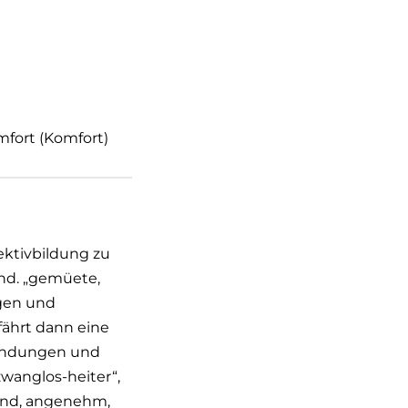
mfort (Komfort)
ektivbildung zu
mhd. „gemüete,
gen und
erfährt dann eine
findungen und
wanglos-heiter“,
end, angenehm,