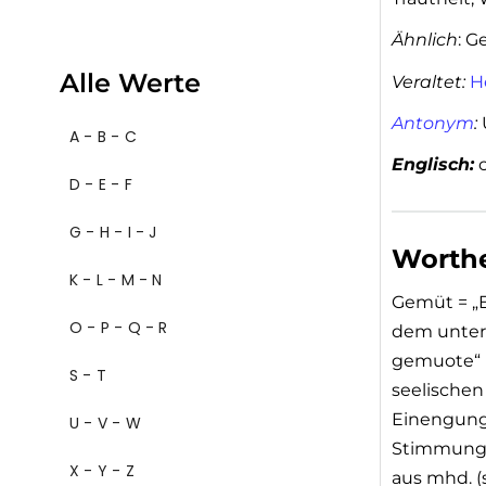
Ähnlich
: G
Alle Werte
Veraltet:
H
Antonym
:
A - B - C
Englisch:
c
D - E - F
G - H - I - J
Worthe
K - L - M - N
Gemüt = „E
O - P - Q - R
dem unter
gemuote“ 
S - T
seelischen
Einengung
U - V - W
Stimmungen
X - Y - Z
aus mhd. 