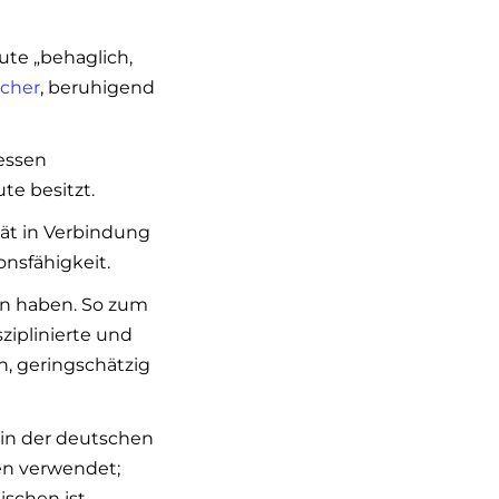
ute „behaglich,
icher
, beruhigend
essen
te besitzt.
tät in Verbindung
nsfähigkeit.
en haben. So zum
ziplinierte und
, geringschätzig
 in der deutschen
en verwendet;
ischen ist