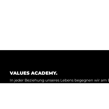
Bleibe auf dem neuste
Trage dich dazu jetzt in unseren 
WERTE-NEWS ABONNIE
VALUES ACADEMY.
In jeder Beziehung unseres Lebens begegnen wir am 
selbst. Lernen wir unsere eigenen Werte kennen und ve
es uns leichter, auch andere Menschen und ihr Handel
einzuordnen.
Wir unterstützen Einzelpersonen, Teams und Unterne
Art von Wertebildung und Wertearbeit mittels Beratu