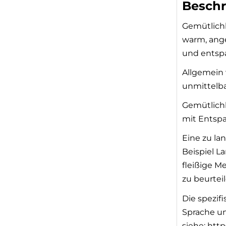
Besch
Gemütlichk
warm, ang
und entsp
Allgemein
unmittelba
Gemütlichk
mit Entsp
Eine zu la
Beispiel L
fleißige M
zu beurteil
Die spezif
Sprache u
siehe: http