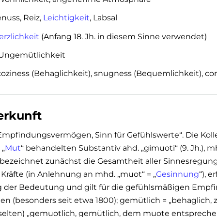
enuss, Reiz,
Leichtigkeit
, Labsal
erzlichkeit
(Anfang 18. Jh. in diesem Sinne verwendet)
Ungemütlichkeit
oziness (Behaglichkeit), snugness (Bequemlichkeit), co
rkunft
mpfindungsvermögen, Sinn für Gefühlswerte“. Die Koll
 „
Mut
“ behandelten Substantiv ahd. „gimuoti“ (9. Jh.), 
bezeichnet zunächst die Gesamtheit aller Sinnesregun
 Kräfte (in Anlehnung an mhd. „muot“ = „
Gesinnung
“), 
 der Bedeutung und gilt für die gefühlsmäßigen Emp
 (besonders seit etwa 1800); gemütlich = „behaglich, z
(selten) „gemuotlich, gemütlich, dem muote entsprech