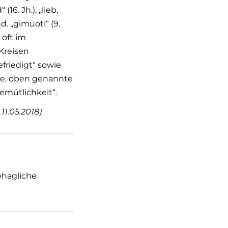
. Jh.), „lieb,
. „gimuoti“ (9.
 oft im
 Kreisen
friedigt“ sowie
ge, oben genannte
Gemütlichkeit“.
1.05.2018)
hagliche