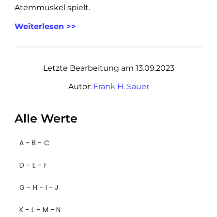
Atemmuskel spielt.
Weiterlesen >>
Letzte Bearbeitung am 13.09.2023
Autor:
Frank H. Sauer
Alle Werte
A - B - C
D - E - F
G - H - I - J
K - L - M - N