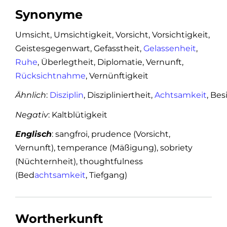
Synonyme
Umsicht, Umsichtigkeit, Vorsicht, Vorsichtigkeit,
Geistesgegenwart, Gefasstheit,
Gelassenheit
,
Ruhe
, Überlegtheit, Diplomatie, Vernunft,
Rücksichtnahme
, Vernünftigkeit
Ähnlich
:
Disziplin
, Diszipliniertheit,
Achtsamkeit
, Be
Negativ
: Kaltblütigkeit
Englisch
: sangfroi, prudence (Vorsicht,
Vernunft), temperance (Mäßigung), sobriety
(Nüchternheit), thoughtfulness
(Bed
achtsamkeit
, Tiefgang)
Wortherkunft