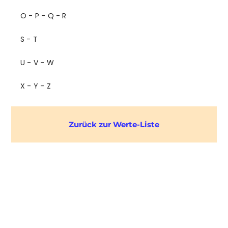
O - P - Q - R
S - T
U - V - W
X - Y - Z
Zurück zur Werte-Liste