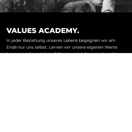
VALUES ACADEMY.
In jeder Beziehung unseres Lebens begegnen wir am
Ende nur uns selbst. Lernen wir unsere eigenen Werte
kennen und verstehen, fällt es uns leichter, auch andere
Menschen und ihr Handeln besser einzuordnen.
Wir unterstützen Einzelpersonen, Teams und
Unternehmen bei jeder Art von Wertebildung und
Wertearbeit mittels Beratung und Coaching.
Mit unseren Tools und Methoden können wir Werte
ermitteln, systemisch aufstellen und lebendig werden
lassen.
NAVIGATION
ÜBER UNS