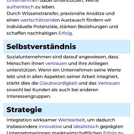
Unternehmen
dabei unterstützen, Werte
authentisch
zu leben.
Durch Wissenstransfer, praxisnahe Ansätze und
einen
wertschätzende
n Austausch fördern wir
individuelle Potenziale, stärken Beziehungen und
schaffen nachhaltigen
Erfolg
.
Selbstverständnis
Sozialunternehmen sind darauf angewiesen, dass
Menschen ihnen
vertrauen
und ihre Anliegen
unterstützen. Wenn ein Unternehmen seine Werte
lebt und in allen Aspekten seiner Arbeit integriert,
stärkt dies die
Glaubwürdigkeit
und das
Vertrauen
sowohl bei Kunden als auch bei anderen
Interessengruppen.
Strategie
Integration wirksamer
Wertearbeit
, um dadurch
insbesondere
innovative
und
idealistisch
geprägten
UnternehmerInnen marktwirtschaftlichen
Erfolg
zu