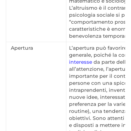
matematico e sociologo
L’altruismo è il contrari
psicologia sociale si par
“comportamento prosoc
caratteristiche è enorme
benevolenza temporanea 
Apertura
L’apertura può favorire 
generale, poiché la con
interesse
da parte della
all’attenzione, l’apertura
importante per il conti
persone con una spiccat
intraprendenti, inventive
nuove idee, interessate 
preferenza per la varietà
routine), una tendenza v
obiettivi. Sono attenti a
e disposti a mettere in d