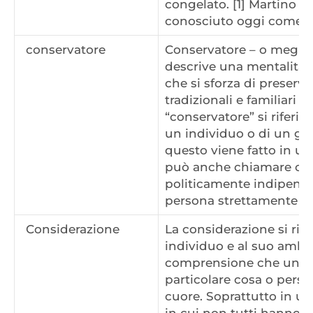
congelato. [1] Martino di
conosciuto oggi come “
conservatore
Conservatore – o meglio
descrive una mentalità c
che si sforza di preserv
tradizionali e familiari e i
“conservatore” si riferi
un individuo o di un gru
questo viene fatto in un
può anche chiamare con
politicamente indipend
persona strettamente reli
Considerazione
La considerazione si rif
individuo e al suo ambie
comprensione che una 
particolare cosa o perso
cuore. Soprattutto in u