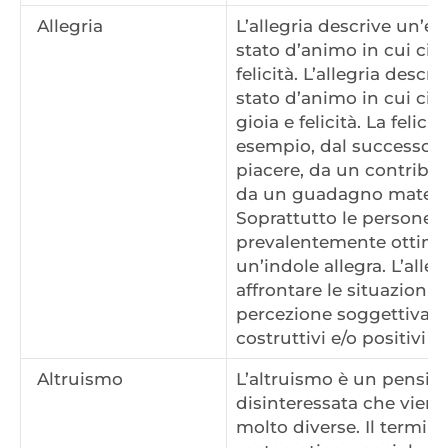
Allegria
L’allegria descrive un’e
stato d’animo in cui ci 
felicità. L’allegria desc
stato d’animo in cui ci 
gioia e felicità. La felic
esempio, dal successo, 
piacere, da un contributo
da un guadagno materia
Soprattutto le persone
prevalentemente ottimi
un’indole allegra. L’alleg
affrontare le situazioni di
percezione soggettiva è r
costruttivi e/o positivi de
Altruismo
L’altruismo è un pensier
disinteressata che vien
molto diverse. Il termin