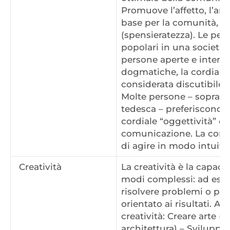
Promuove l’affetto, l’ami
base per la comunità, l
(spensieratezza). Le per
popolari in una società l
persone aperte e interes
dogmatiche, la cordialit
considerata discutibile o
Molte persone – soprattu
tedesca – preferiscono 
cordiale “oggettività” o “
comunicazione. La cordia
di agire in modo intuitiv
Creatività
La creatività è la capacit
modi complessi: ad esem
risolvere problemi o pe
orientato ai risultati. Ar
creatività: Creare arte (l
architettura) – Sviluppar