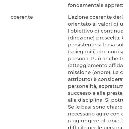
fondamentale apprezzam
coerente
L’azione coerente deriv
orientato ai valori di u
l’obiettivo di continuar
(direzione) prescelta. 
persistente si basa soli
(spiegabili) che corrisp
persona. Può anche trat
(atteggiamento affidabile
missione (onore). La co
attributo) è considerata
personalità, soprattutto 
successo e alle prestazi
alla disciplina. Si potr
Se le basi sono chiare e 
necessario agire con co
raggiungere gli obiettiv
difficile per le persone