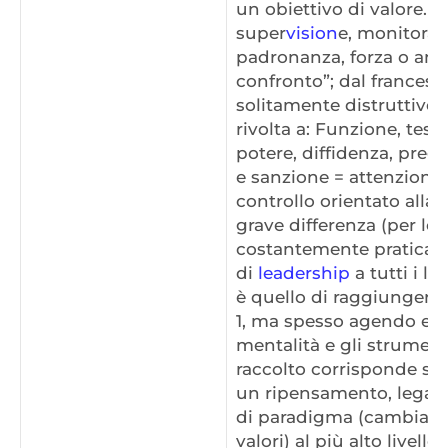
un obiettivo di valore. C
super
vision
e, monitorag
padronanza, forza o an
confronto”; dal francese 
solitamente distruttivo,
rivolta a: Funzione, test
potere, diffidenza, pregi
e sanzione = attenzione a
controllo orientato alla 
grave differenza (per lo 
costantemente praticata (
di
leadership
a tutti i li
è quello di raggiungere 
1, ma spesso agendo er
mentalità e gli strumenti
raccolto corrisponde se
un ripensamento, legat
di paradigma (cambiam
valori) al più alto livello