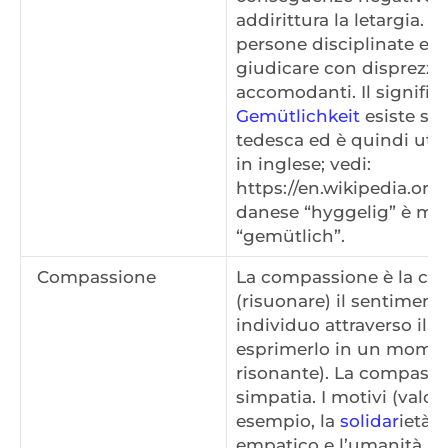
addirittura la letargia. 
persone disciplinate e 
giudicare con disprezzo
accomodanti. Il significa
Gemütlichkeit
esiste sop
tedesca ed è quindi util
in inglese; vedi:
https://en.wikipedia.org/
danese “hyggelig” è mol
“gemütlich”.
Compassione
La compassione è la ca
(risuonare) il sentimento
individuo attraverso il 
esprimerlo in un momen
risonante). La compassi
simpatia. I motivi (valo
esempio, la
solidar
ietà, l
empatico e l’umanità (u