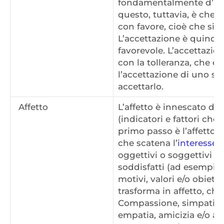
fondamentalmente d’acco
questo, tuttavia, è che l
con favore, cioè che sia 
L’accettazione è quindi 
favorevole. L’accettazio
con la tolleranza, che 
l’accettazione di uno st
accettarlo.
Affetto
L’affetto è innescato da d
(indicatori e fattori che
primo passo è l’affetto 
che scatena l’
interesse
.
oggettivi o soggettivi 
soddisfatti (ad esempio,
motivi, valori e/o obiettivi
trasforma in affetto, che
Compassione, simpatia
empatia, amicizia e/o am