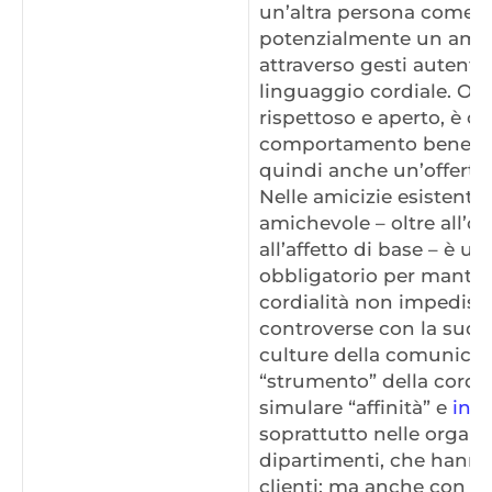
un’altra persona come s
potenzialmente un amic
attraverso gesti autenti
linguaggio cordiale. Ol
rispettoso e aperto, è c
comportamento benevolo 
quindi anche un’offerta 
Nelle amicizie esistenti
amichevole – oltre all’on
all’affetto di base – è
obbligatorio per mantener
cordialità non impedisce
controverse con la sudde
culture della comunicazi
“strumento” della cordial
simulare “affinità” e
inte
soprattutto nelle organiz
dipartimenti, che hanno
clienti; ma anche con i