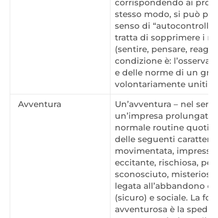
corrispondendo ai propri 
stesso modo, si può parl
senso di “autocontrollo”,
tratta di sopprimere i m
(sentire, pensare, reagir
condizione è: l’osservanz
e delle norme di un grup
volontariamente uniti e 
Avventura
Un’avventura – nel senso
un’impresa prolungata c
normale routine quotidi
delle seguenti caratteris
movimentata, impression
eccitante, rischiosa, peri
sconosciuto, misteriosa
legata all’abbandono de
(sicuro) e sociale. La fo
avventurosa è la spedizi