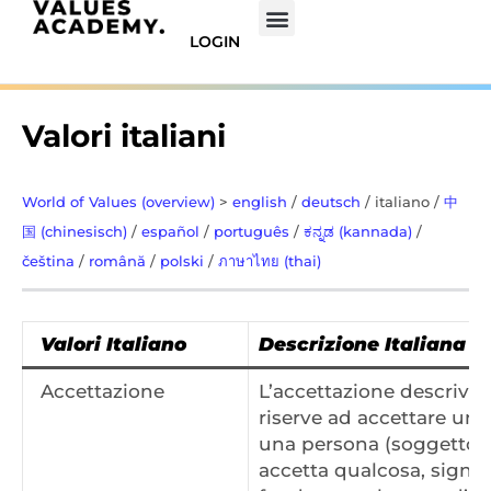
LOGIN
Valori italiani
World of Values (overview)
>
english
/
deutsch
/ italiano /
中
国 (chinesisch)
/
español
/
português
/
ಕನ್ನಡ (kannada)
/
čeština
/
română
/
polski
/
ภาษาไทย (thai)
Valori Italiano
Descrizione Italiana
Accettazione
L’accettazione descrive 
riserve ad accettare un f
una persona (soggetto, 
accetta qualcosa, signif