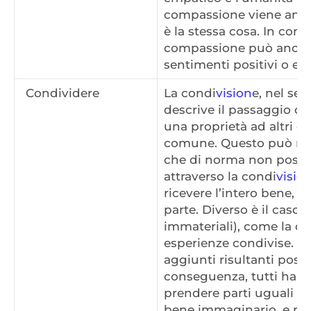
compassione viene anch
è la stessa cosa. In contr
compassione può anche 
sentimenti positivi o ent
Condividere
La condi
vision
e, nel sen
descrive il passaggio o 
una proprietà ad altri e
comune. Questo può rigu
che di norma non posson
attraverso la condi
visio
ricevere l’intero bene, 
parte. Diverso è il caso
immateriali), come la co
esperienze condivise. Que
aggiunti risultanti posso
conseguenza, tutti hann
prendere parti uguali o 
bene immaginario, e non