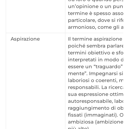
un’opinione o un punto
termine è spesso associa
particolare, dove si rife
armonioso, come gli acc
Aspirazione
Il termine aspirazione n
poiché sembra parlare da
termini obiettivo e sfor
interpretati in modo div
essere un “traguardo” o
mente”. Impegnarsi signi
laboriosi o coerenti, ma
responsabili. La ricerca 
sua espressione ottimal
autoresponsabile, laborio
raggiungimento di obie
fissati (immaginati). O s
ambiziosa (ambizione = 
più alto).