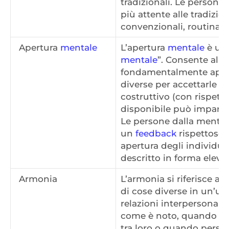
tradizionali. Le persone
più attente alle tradizion
convenzionali, routinarie
Apertura
mentale
L’apertura
mentale
è una
mentale
”. Consente alle
fondamentalmente apert
diverse per accettarle o 
costruttivo (con rispetto
disponibile può imparare
Le persone dalla mental
un
feedback
rispettoso 
apertura degli individui
descritto in forma elev
Armonia
L’armonia si riferisce al
di cose diverse in un’un
relazioni interpersonali,
come è noto, quando le
tra loro o quando perso