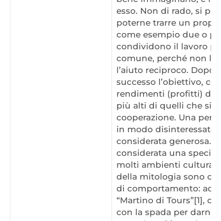
esso. Non di rado, si pu
poterne trarre un propr
come esempio due o più
condividono il lavoro p
comune, perché non lo 
l’aiuto reciproco. Dopo 
successo l’obiettivo, co
rendimenti (profitti) da
più alti di quelli che si
cooperazione. Una perso
in modo disinteressato
considerata generosa. L
considerata una speciale
molti ambienti culturali.
della mitologia sono og
di comportamento: ad e
“Martino di Tours”[1], ch
con la spada per darne