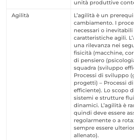
unità produttive conten
Agilità
L’agilità è un prerequisi
cambiamento. I process
necessari o inevitabili 
caratteristiche agili. L’a
una rilevanza nei segue
fisicità (macchine, corp
di pensiero (psicologia c
squadra (sviluppo effica
Processi di sviluppo (ge
progetti) – Processi di c
efficiente). Lo scopo dell
sistemi e strutture fluidi,
dinamici. L’agilità è ra
quindi deve essere assic
regolarmente o a rotazio
sempre essere ulteriorm
allenato).