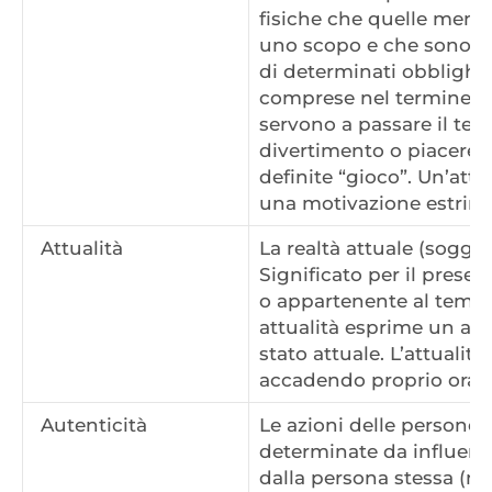
fisiche che quelle menta
uno scopo e che sono fi
di determinati obblighi i
comprese nel termine lav
servono a passare il te
divertimento o piacere 
definite “gioco”. Un’att
una motivazione estrinse
Attualità
La realtà attuale (sogget
Significato per il prese
o appartenente al tempo
attualità esprime un att
stato attuale. L’attualit
accadendo proprio ora 
Autenticità
Le azioni delle persone
determinate da influenz
dalla persona stessa (mot