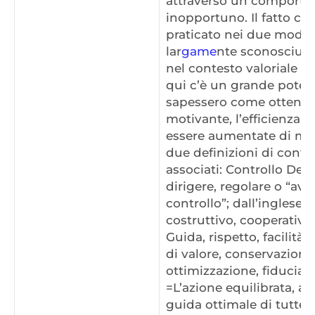
attraverso un comport
inopportuno. Il fatto che
praticato nei due modi d
lar
game
nte sconosciuto
nel contesto valoriale d
qui c’è un grande poten
sapessero come ottenere
motivante, l’efficienza 
essere aumentate di molt
due definizioni di contr
associati: Controllo Defin
dirigere, regolare o “av
controllo”; dall’inglese “
costruttivo, cooperativo.
Guida, rispetto, facilit
di valore, conservazione 
ottimizzazione, fiducia,
=L’azione equilibrata, att
guida ottimale di tutte l