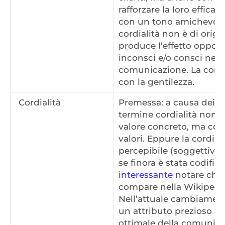
rafforzare la loro effica
con un tono amichevole.
cordialità non è di origi
produce l’effetto oppost
inconsci e/o consci nei 
comunicazione. La cordi
con la gentilezza.
Cordialità
Premessa: a causa dei suo
termine cordialità non 
valore concreto, ma com
valori. Eppure la cordia
percepibile (soggettiva
se finora è stata codific
interessante
notare che
compare nella Wikipedia 
Nell’attuale cambiamento 
un attributo prezioso pe
ottimale della comunica