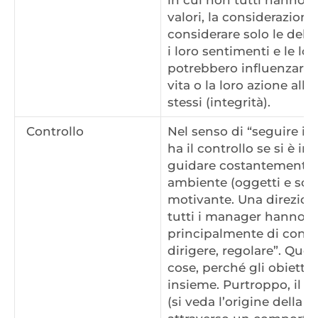
in cui non tutti hanno le
valori, la considerazione
considerare solo le debo
i loro sentimenti e le lo
potrebbero influenzarli o
vita o la loro azione all
stessi (integrità).
Controllo
Nel senso di “seguire i va
ha il controllo se si è i
guidare costantemente se
ambiente (oggetti e sog
motivante. Una direzion
tutti i manager hanno 
principalmente di contro
dirigere, regolare”. Ques
cose, perché gli obietti
insieme. Purtroppo, il co
(si veda l’origine della p