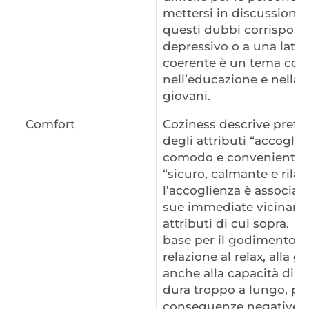
mettersi in discussione
questi dubbi corrispon
depressivo o a una latent
coerente è un tema cost
nell’educazione e nella 
giovani.
Comfort
Coziness descrive prefe
degli attributi “accoglie
comodo e conveniente”,
“sicuro, calmante e rilas
l’accoglienza è associata
sue immediate vicinanz
attributi di cui sopra. 
base per il godimento del
relazione al relax, alla gi
anche alla capacità di c
dura troppo a lungo, pu
conseguenze negative. A