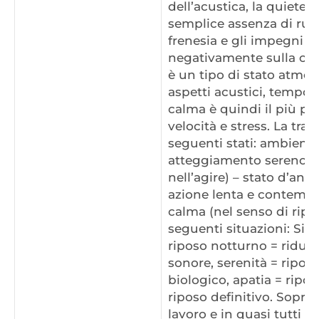
dell’acustica, la quiete 
semplice assenza di rumo
frenesia e gli impegni d
negativamente sulla c
è un tipo di stato atmo
aspetti acustici, tempora
calma è quindi il più po
velocità e stress. La tran
seguenti stati: ambient
atteggiamento sereno o
nell’agire) – stato d’ani
azione lenta e contempla
calma (nel senso di ripos
seguenti situazioni: Sil
riposo notturno = riduzi
sonore, serenità = ripos
biologico, apatia = ripo
riposo definitivo. Soprat
lavoro e in quasi tutti gl