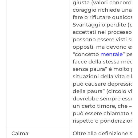
giusta (valori concordi 
coraggio richiede una ce
fare o rifiutare qualcosa
Svantaggi o perdite (per
accettati nel processo. 
possono essere visti su
opposti, ma devono ess
“concetto
mentale
” psi
facce della stessa medag
senza paura” è molto pe
situazioni della vita e l
può causare depressione 
della paura” (circolo vizi
dovrebbe sempre esser
un certo timore, che – i
può essere chiamato sen
rispetto o ponderazione 
Calma
Oltre alla definizione s