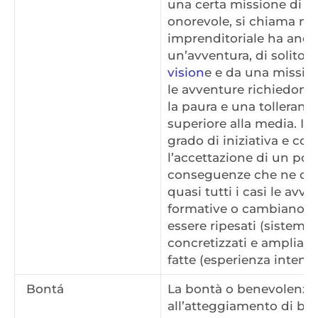
una certa missione di va
onorevole, si chiama mi
imprenditoriale ha anche
un’avventura, di solito
vision
e e da una mission
le avventure richiedono 
la paura e una tolleranza
superiore alla media. Il 
grado di iniziativa e co
l’accettazione di un poss
conseguenze che ne deri
quasi tutti i casi le av
formative o cambiano la 
essere ripesati (sistema 
concretizzati e ampliati,
fatte (esperienza intensi
Bontá
La bontà o benevolenza s
all’atteggiamento di bas