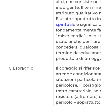
altri, che consiste nell’e
indulgente. Il termine g
attributo qualitativo nel
È usato soprattutto in u
spiritual
e e significa c
fondamentalmente fare 
“misericordia”. Allo ste
usato anche per “fare de
concedersi qualcosa in a
termine descrive anche l
prodotto o di un oggett
C Esoraggio
Il coraggio si riferisce a 
arrende condizionatamen
situazioni particolarmen
pericolose. Il coraggio 
tratto caratteriale, ad e
resistere (affrontare) con
pericolo – soprattutto p