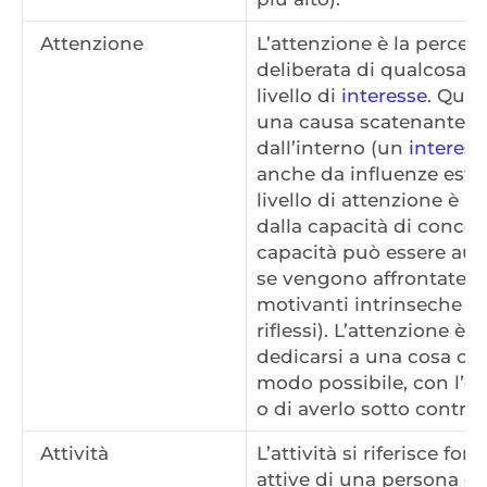
Attenzione
L’attenzione è la perce
deliberata di qualcosa p
livello di
interesse
. Que
una causa scatenante, ch
dall’interno (un
interess
anche da influenze estern
livello di attenzione è 
dalla capacità di concen
capacità può essere au
se vengono affrontate e a
motivanti intrinseche (val
riflessi). L’attenzione è
dedicarsi a una cosa o 
modo possibile, con l’ob
o di averlo sotto control
Attività
L’attività si riferisce f
attive di una persona e 