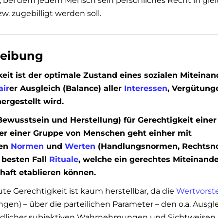
, bei dem jedem Mensch sein persönliches Recht in gle
w. zugebilligt werden soll.
reibung
eit ist der optimale Zustand eines sozialen Miteinan
air
er Ausgleich (Balance) aller
Interessen
, Vergütung
ergestellt wird.
Bewusstsein und Herstellung) für Gerechtigkeit einer
er einer Gruppe von Menschen geht einher mit
ten
Normen
und
Werten
(Handlungsnormen, Rechtsno
 besten Fall
Rituale
, welche ein gerechtes Miteinand
haft etablieren können.
ute Gerechtigkeit ist kaum herstellbar, da die
Wertvorst
gen) – über die parteilichen Parameter – den o.a. Ausgl
edlicher subjektiven Wahrnehmungen und Sichtweisen,