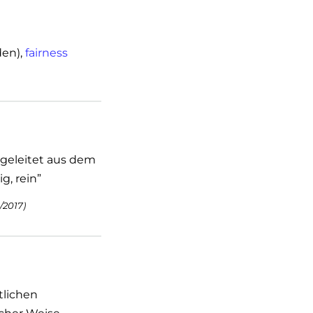
den),
fairness
abgeleitet aus dem
g, rein”
/2017)
tlichen