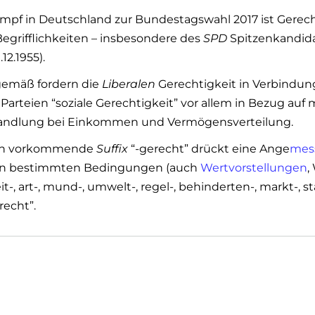
pf in Deutschland zur Bundestagswahl 2017 ist Gerecht
Begrifflichkeiten – insbesondere des
SPD
Spitzenkandida
12.1955).
gemäß fordern die
Liberalen
Gerechtigkeit in Verbindun
Parteien “soziale Gerechtigkeit” vor allem in Bezug auf 
andlung bei Einkommen und Vermögensverteilung.
ach vorkommende
Suffix
“-gerecht” drückt eine Ange
mes
von bestimmten Bedingungen (auch
Wertvorstellungen
,
zeit-, art-, mund-, umwelt-, regel-, behinderten-, markt-, s
recht”.