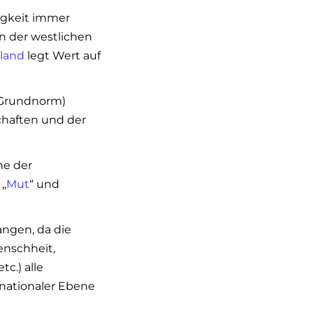
igkeit immer
in der westlichen
land
legt Wert auf
Grundnorm)
chaften und der
ne der
 „
Mut
“ und
angen, da die
nschheit,
etc.) alle
 nationaler Ebene