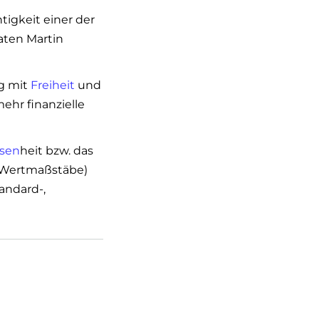
igkeit einer der
ten Martin
g mit
Freiheit
und
mehr finanzielle
sen
heit bzw. das
 Wertmaßstäbe)
tandard-,