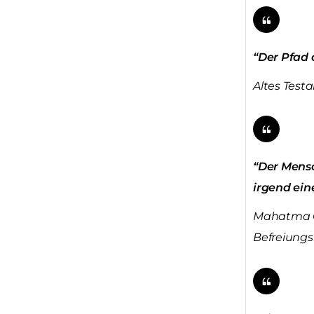
“Der Pfad 
Altes Test
“Der Mensc
irgend ein
Mahatma Ga
Befreiung