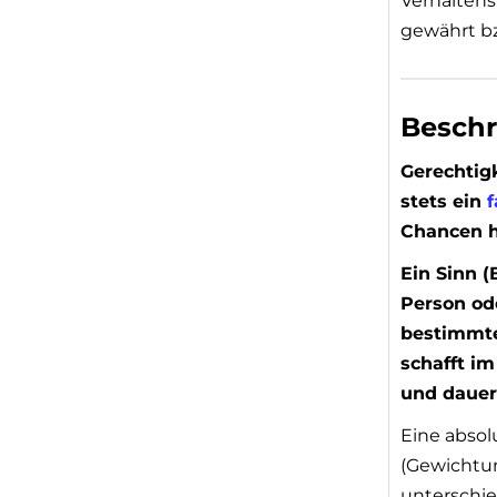
Verhaltens
gewährt bz
Besch
Gerechtigk
stets ein
f
Chancen h
Ein Sinn (
Person od
bestimm
schafft im
und dauer
Eine absol
(Gewichtun
unterschi