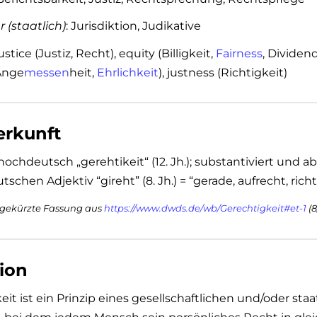
 (staatlich)
: Jurisdiktion, Judikative
justice (Justiz, Recht), equity (Billigkeit,
Fairness
, Dividen
 Ange
messen
heit,
Ehrlichkeit
), justness (Richtigkeit)
rkunft
hochdeutsch „gerehtikeit“ (12. Jh.); substantiviert und 
schen Adjektiv “gireht” (8. Jh.) = “gerade, aufrecht, richti
k gekürzte Fassung aus
https://www.dwds.de/wb/Gerechtigkeit#et-1
(8
tion
it ist ein Prinzip eines gesellschaftlichen und/oder staa