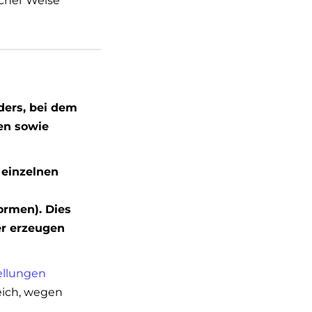
icher Weise
ders, bei dem
en sowie
 einzelnen
rmen). Dies
er erzeugen
ellungen
eich, wegen