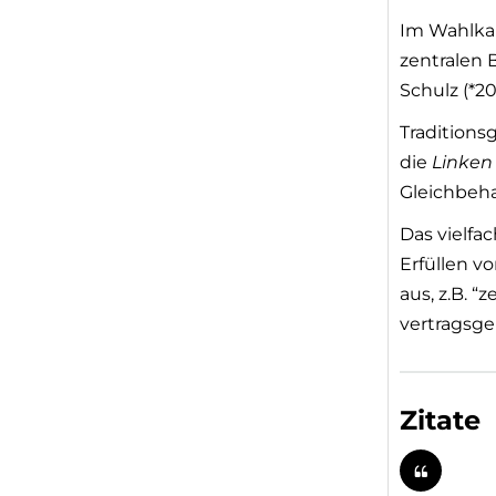
Im Wahlkam
zentralen 
Schulz (*20.
Traditions
die
Linken
Gleichbeh
Das vielf
Erfüllen 
aus, z.B. “
vertragsge
Zitate