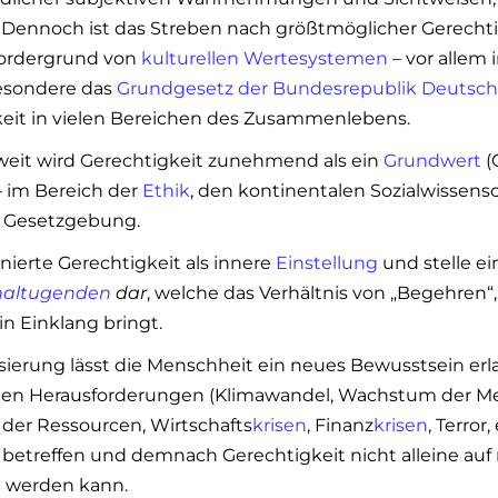
 Dennoch ist das Streben nach größtmöglicher Gerecht
ordergrund von
kulturellen
Wertesystemen
– vor allem 
besondere das
Grundgesetz der Bundesrepublik Deutsch
eit in vielen Bereichen des Zusammenlebens.
eit wird Gerechtigkeit zunehmend als ein
Grundwert
(
 – im Bereich der
Ethik
, den kontinentalen Sozialwissens
n Gesetzgebung.
inierte Gerechtigkeit als innere
Einstellung
und stelle ei
naltugenden
dar
, welche das Verhältnis von „Begehren“,
in Einklang bringt.
isierung lässt die Menschheit ein neues Bewusstsein erl
hen Herausforderungen (Klimawandel, Wachstum der Me
der Ressourcen, Wirtschafts
krisen
, Finanz
krisen
, Terror, 
etreffen und demnach Gerechtigkeit nicht alleine auf
t werden kann.