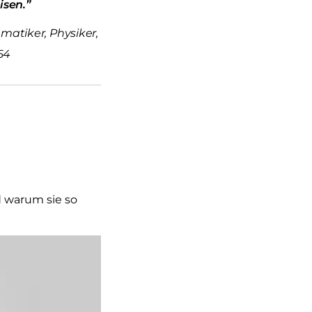
sen.”
matiker, Physiker,
64
d warum sie so