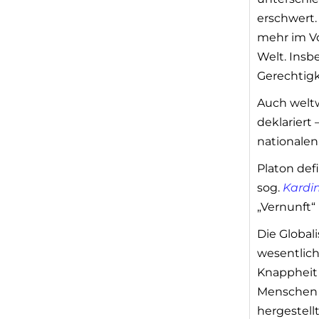
erschwert.
mehr im V
Welt. Ins
Gerechtigk
Auch weltw
deklariert
nationale
Platon def
sog.
Kardi
„Vernunft“ 
Die Global
wesentlic
Knappheit 
Menschen b
hergestell