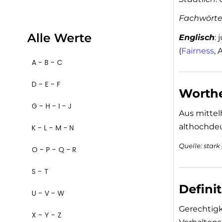
Fachwörter
Alle Werte
Englisch
: 
(
Fairness
,
A - B - C
D - E - F
Worthe
G - H - I - J
Aus mittel
althochdeut
K - L - M - N
Quelle: star
O - P - Q - R
S - T
Defini
U - V - W
Gerechtigke
X - Y - Z