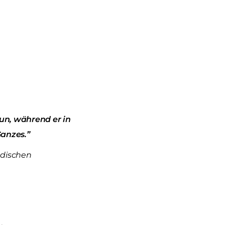
un, während er in
Ganzes.”
ndischen