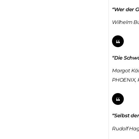
“Wer der G
Wilhelm Bus
“Die Schwä
Margot Käß
PHOENIX, 
“Selbst de
Rudolf Hage