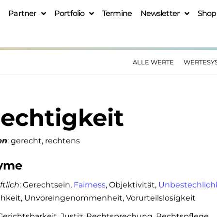
Partner
Portfolio
Termine
Newsletter
Shop
ALLE WERTE
WERTESY
echtigkeit
en
: gerecht, rechtens
yme
ftlich
: Gerechtsein,
Fairness
, Objektivität,
Unbestechlich
chkeit, Unvoreingenommenheit, Vorurteilslosigkeit
 Gerichtsbarkeit, Justiz, Rechtsprechung, Rechtspflege