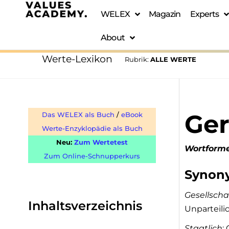
WELEX
Magazin
Experts
About
Werte-Lexikon
Rubrik:
ALLE WERTE
Ger
Das WELEX als Buch
/
eBook
Werte-Enzyklopädie als Buch
Neu:
Zum Wertetest
Wortform
Zum Online-Schnupperkurs
Synon
Gesellscha
Inhaltsverzeichnis
Unparteili
Staatlich
: