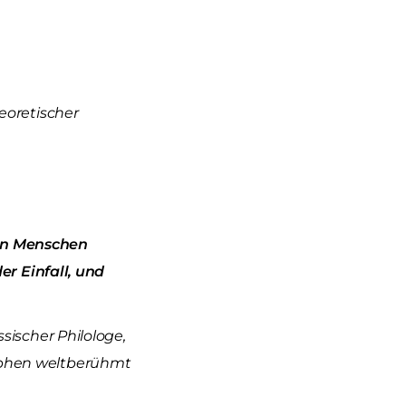
heoretischer
ten Menschen
er Einfall, und
ssischer Philologe,
sophen weltberühmt