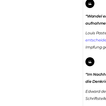
“Wandel en
aufnahmeb
Louis Paste
entscheid
Impfung ge
“Im Nachhi
die Denkri
Edward de B
Schriftstell