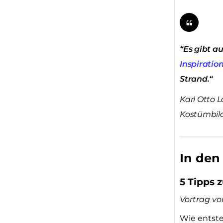
“Es gibt a
Inspiratio
Strand.“
Karl Otto L
Kostümbild
In den
5 Tipps 
Vortrag vo
Wie entst