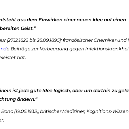
tsteht aus dem Einwirken einer neuen Idee auf einen
ereiten Geist.“
ur (27.12.1822 bis 28.09.1895); französischer Chemiker und
end
e Beiträge zur Vorbeugung gegen Infektionskrankhei
leistet hat.
nein ist jede gute Idee logisch, aber um dorthin zu g
chtung ändern.“
ono (19.05.1933); britischer Mediziner, Kognitions-Wisse
er.