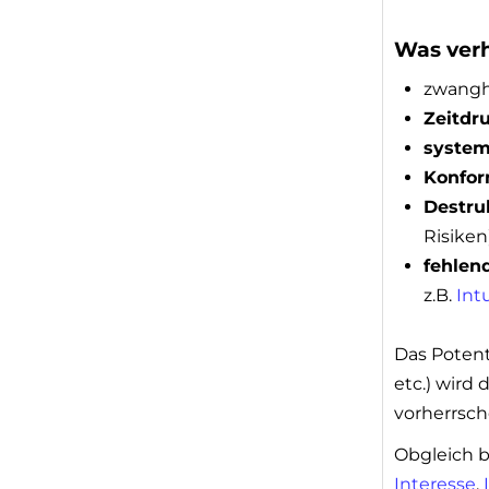
Was verh
zwangh
Zeitdr
system
Konfo
Destru
Risiken
fehlen
z.B.
Int
Das Potent
etc.) wird
vorherrsch
Obgleich b
Interesse
,