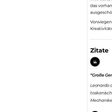
das vorha
ausgeschö
Vorwiegen
Kreativitä
Zitate
“Große Gen
Leonardo da
toskanisch 
Mechaniker