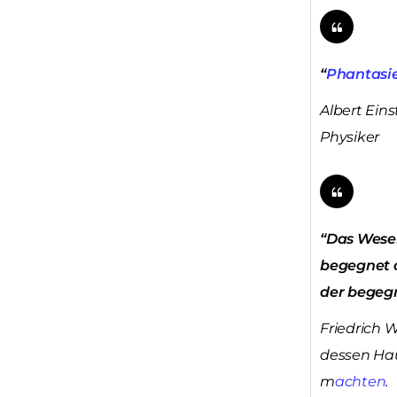
“
Phantasi
Albert Eins
Physiker
“Das Wesen
begegnet di
der begegn
Friedrich W
dessen Hau
m
achten
.