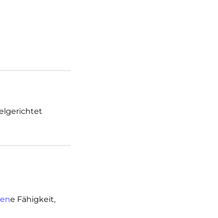
ielgerichtet
den
e Fähigkeit,