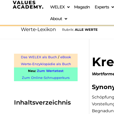
WELEX
Magazin
Experts
About
Werte-Lexikon
Rubrik:
ALLE WERTE
Kre
Das WELEX als Buch
/
eBook
Werte-Enzyklopädie als Buch
Neu:
Zum Wertetest
Wortform
Zum Online-Schnupperkurs
Synon
Schöpfungs
Inhaltsverzeichnis
Vorstellung
Begnadung,