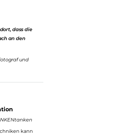
dort, dass die
ach an den
 Fotograf und
ation
EDANKENtanken
techniken kann