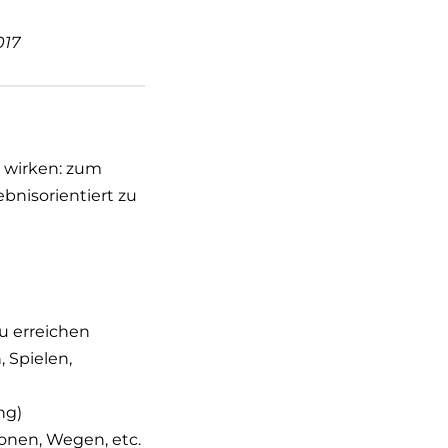
017
u wirken: zum
ebnisorientiert zu
zu erreichen
 Spielen,
ng)
nen, Wegen, etc.