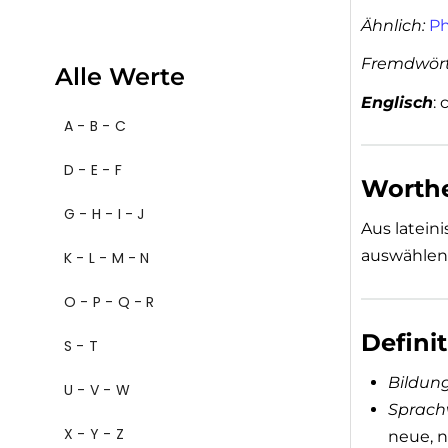
Ähnlich:
Ph
Fremdwör
Alle Werte
Englisch
:
A - B - C
D - E - F
Worthe
G - H - I - J
Aus lateini
auswählen
K - L - M - N
O - P - Q - R
Defini
S - T
Bildun
U - V - W
Sprach
X - Y - Z
neue, n