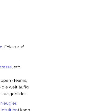
n
, Fokus auf
eresse
, etc.
uppen (Teams,
 die weitläufig
l ausgebildet.
.
Neugier
,
,
Intuition
) kann