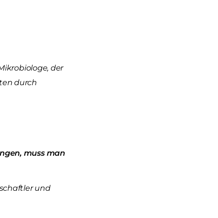
 Mikrobiologe, der
ten durch
elangen, muss man
nschaftler und