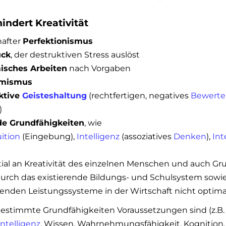
indert Kreativität
after
Perfektionismus
uck
, der destruktiven Stress auslöst
isches Arbeiten
nach Vorgaben
rmismus
ktive
Geisteshaltung
(rechtfertigen, negatives
Bewerte
)
de Grundfähigkeiten
, wie
uition
(Eingebung),
Intelligenz
(assoziatives
Denken
),
Int
ial an Kreativität des einzelnen Menschen und auch Gr
 durch das existierende Bildungs- und Schulsystem sowie
enden Leistungssysteme in der Wirtschaft nicht optima
estimmte Grundfähigkeiten Voraussetzungen sind (z.B
Intelligenz
, Wissen, Wahrnehmungsfähigkeit, Kognition