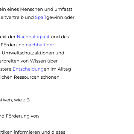
ln eines Menschen und umfasst
Zeitvertreib und
Spaß
gewinn oder
ext der
Nachhaltigkeit
und des
e Förderung
nachhaltiger
 Umweltschutzaktionen und
erbreiten von Wissen über
sstere
Entscheidung
en im Alltag
rlichen Ressourcen schonen.
iven, wie z.B.
nd Förderung von
tiken informieren und dieses