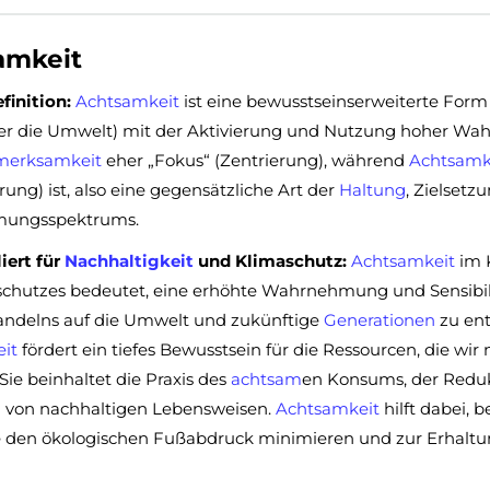
amkeit
finition:
Achtsamkeit
ist eine bewusstseinserweiterte Form
er die Umwelt) mit der Aktivierung und Nutzung hoher Wah
merksamkeit
eher „Fokus“ (Zentrierung), während
Achtsamk
rung) ist, also eine gegensätzliche Art der
Haltung
, Zielsetz
ungsspektrums.
ert für
Nachhaltigkeit
und Klimaschutz:
Achtsamkeit
im 
schutzes bedeutet, eine erhöhte Wahrnehmung und Sensibil
andelns auf die Umwelt und zukünftige
Generationen
zu ent
it
fördert ein tiefes Bewusstsein für die Ressourcen, die wir 
Sie beinhaltet die Praxis des
achtsam
en Konsums, der Reduk
 von nachhaltigen Lebensweisen.
Achtsamkeit
hilft dabei, 
ie den ökologischen Fußabdruck minimieren und zur Erhaltu