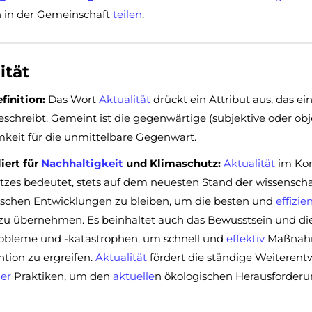
 in der Gemeinschaft
teilen
.
ität
finition:
Das Wort
Aktualität
drückt ein Attribut aus, das 
schreibt. Gemeint ist die gegenwärtige (subjektive oder obj
keit für die unmittelbare Gegenwart.
ert für
Nachhaltigkeit
und Klimaschutz:
Aktualität
im Kon
zes bedeutet, stets auf dem neuesten Stand der wissenscha
ischen Entwicklungen zu bleiben, um die besten und
effizie
 zu übernehmen. Es beinhaltet auch das Bewusstsein und di
bleme und -katastrophen, um schnell und
effektiv
Maßnahm
tion zu ergreifen.
Aktualität
fördert die ständige Weiteren
ger
Praktiken, um den
aktuelle
n ökologischen Herausforderu