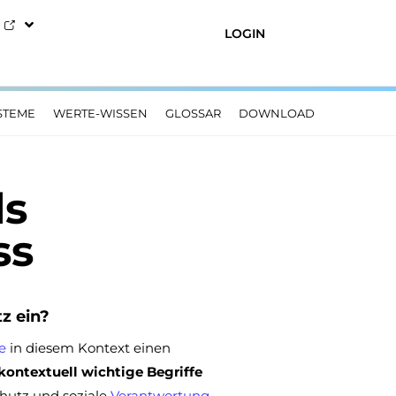
LOGIN
STEME
WERTE-WISSEN
GLOSSAR
DOWNLOAD
ls
ss
z ein?
e
in diesem Kontext einen
kontextuell wichtige Begriffe
chutz und soziale
Verantwortung