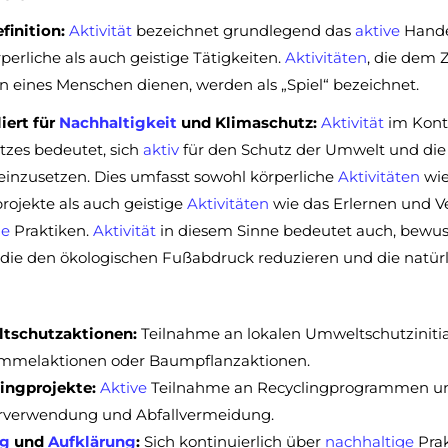
finition:
Aktivität
bezeichnet grundlegend das
aktive
Hande
perliche als auch geistige Tätigkeiten.
Aktivitäten
, die dem 
 eines Menschen dienen, werden als „Spiel“ bezeichnet.
ert für
Nachhaltigkeit
und Klimaschutz:
Aktivität
im Kont
tzes bedeutet, sich
aktiv
für den Schutz der Umwelt und di
einzusetzen. Dies umfasst sowohl körperliche
Aktivitäten
wie
rojekte als auch geistige
Aktivitäten
wie das Erlernen und V
ge
Praktiken.
Aktivität
in diesem Sinne bedeutet auch, bewu
, die den ökologischen Fußabdruck reduzieren und die natü
tschutzaktionen:
Teilnahme an lokalen Umweltschutzinitiat
mmelaktionen oder Baumpflanzaktionen.
ingprojekte:
Aktive
Teilnahme an Recyclingprogrammen u
verwendung und Abfallvermeidung.
ng
und
Aufklärung
:
Sich kontinuierlich über
nachhaltige
Prak