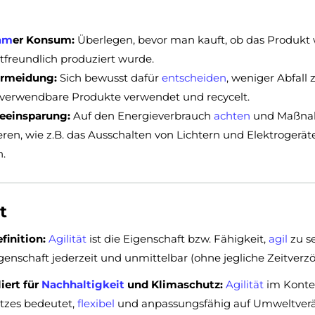
am
er Konsum:
Überlegen, bevor man kauft, ob das Produkt w
freundlich produziert wurde.
ermeidung:
Sich bewusst dafür
entscheiden
, weniger Abfal
verwendbare Produkte verwendet und recycelt.
eeinsparung:
Auf den Energieverbrauch
achten
und Maßnah
eren, wie z.B. das Ausschalten von Lichtern und Elektrogerät
.
t
finition:
Agilität
ist die Eigenschaft bzw. Fähigkeit,
agil
zu s
genschaft jederzeit und unmittelbar (ohne jegliche Zeitver
ert für
Nachhaltigkeit
und Klimaschutz:
Agilität
im Konte
tzes bedeutet,
flexibel
und anpassungsfähig auf Umweltve