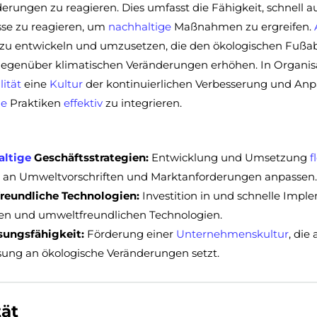
erungen zu reagieren. Dies umfasst die Fähigkeit, schnell 
sse zu reagieren, um
nachhaltige
Maßnahmen zu ergreifen.
zu entwickeln und umzusetzen, die den ökologischen Fußab
egenüber klimatischen Veränderungen erhöhen. In Organi
lität
eine
Kultur
der kontinuierlichen Verbesserung und Anp
ge
Praktiken
effektiv
zu integrieren.
altige
Geschäftsstrategien:
Entwicklung und Umsetzung
f
l an Umweltvorschriften und Marktanforderungen anpassen
reundliche Technologien:
Investition in und schnelle Imp
en und umweltfreundlichen Technologien.
ungsfähigkeit:
Förderung einer
Unternehmenskultur
, die
ung an ökologische Veränderungen setzt.
tät