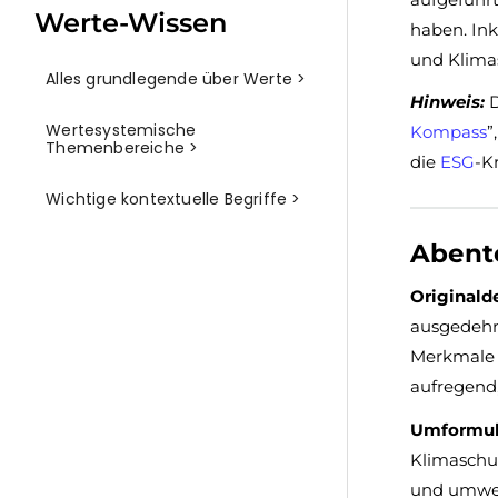
Werte-Wissen
haben. Ink
und Klima
Alles grundlegende über Werte >
Hinweis:
D
Wertesystemische
Kompass
”
Themenbereiche >
die
ESG
-K
Wichtige kontextuelle Begriffe >
Abent
Originalde
ausgedehnt
Merkmale (
aufregend,
Umformuli
Klimaschut
und umwel