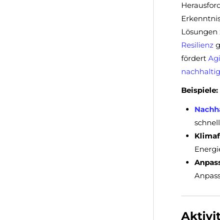
Herausford
Erkenntni
Lösungen 
Resilienz
g
fördert
Agi
nachhalti
Beispiele:
Nachh
schnel
Klimaf
Energi
Anpass
Anpass
Aktivi