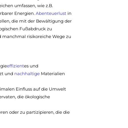
ichen umfassen, wie z.B.
rbarer Energien.
Abenteuer
lust
in
len, die mit der Bewältigung der
logischen Fußabdruck zu
nd manchmal risikoreiche Wege zu
rgie
effizient
es und
tzt und
nachhaltige
Materialien
nimalen Einfluss auf die Umwelt
rvaten, die ökologische
ren oder zu partizipieren, die die