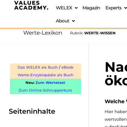
WELEX
Magazin
Experts
About
Werte-Lexikon
Rubrik:
WERTE-WISSEN
Na
Das WELEX als Buch
/
eBook
ök
Werte-Enzyklopädie als Buch
Neu:
Zum Wertetest
Zum Online-Schnupperkurs
Welche 
Seiteninhalte
Hier haben
wertvollen
aufgeführ