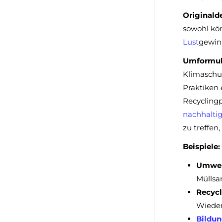
Originalde
sowohl kör
Lust
gewinn
Umformuli
Klimaschu
Praktiken 
Recyclingp
nachhalti
zu treffen
Beispiele:
Umwel
Müllsa
Recycl
Wieder
Bildu