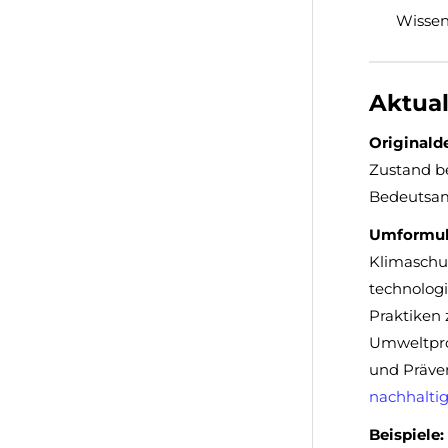
Wissen
Aktual
Originalde
Zustand be
Bedeutsam
Umformuli
Klimaschut
technolog
Praktiken
Umweltpro
und Präven
nachhalti
Beispiele: