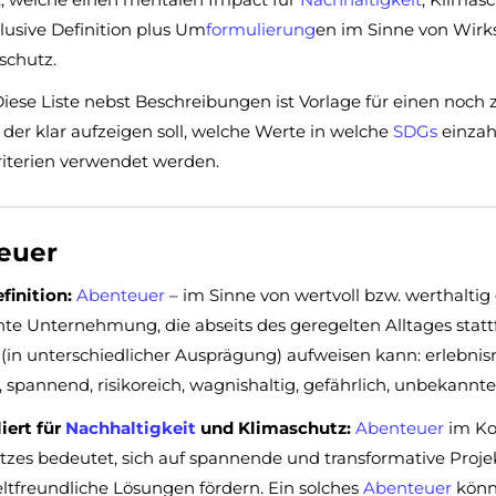
lusive Definition plus Um
formulierung
en im Sinne von Wir
schutz.
iese Liste nebst Beschreibungen ist Vorlage für einen noch z
, der klar aufzeigen soll, welche Werte in welche
SDGs
einzah
riterien verwendet werden.
euer
finition:
Abenteuer
– im Sinne von wertvoll bzw. werthaltig
e Unternehmung, die abseits des geregelten Alltages statt
in unterschiedlicher Ausprägung) aufweisen kann: erlebnisrei
 spannend, risikoreich, wagnishaltig, gefährlich, unbekannt
ert für
Nachhaltigkeit
und Klimaschutz:
Abenteuer
im Ko
zes bedeutet, sich auf spannende und transformative Projek
tfreundliche Lösungen fördern. Ein solches
Abenteuer
könn