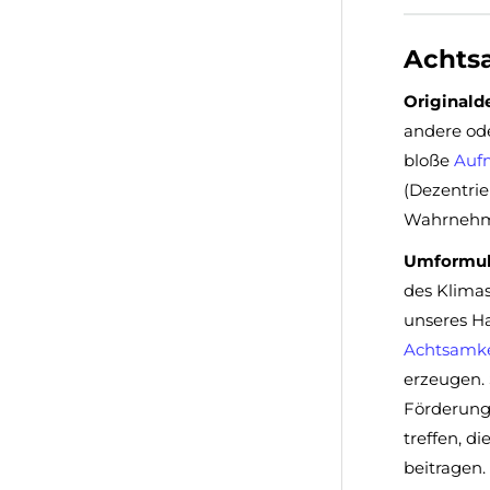
Achts
Originalde
andere od
bloße
Auf
(Dezentrie
Wahrnehm
Umformuli
des Klima
unseres H
Achtsamke
erzeugen. 
Förderung
treffen, d
beitragen.