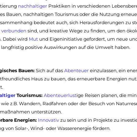
tierung
nachhaltiger
Praktiken in verschiedenen Lebensbere
hes Bauen, nachhaltigen Tourismus oder die Nutzung erneue
sammenhang bedeutet auch, sich Herausforderungen zu stel
e
verbunden
sind, und kreative Wege zu finden, um den öko
n. Dabei wird
Mut
und Eigeninitiative gefordert, um neue u
 langfristig positive Auswirkungen auf die Umwelt haben.
gisches Bauen:
Sich auf das
Abenteuer
einzulassen, ein ene
freundliches Haus zu bauen, das erneuerbare Energien nu
t.
ltiger
Tourismus:
Abenteuer
lust
ige Reisen planen, die mi
 wie z.B. Wandern, Radfahren oder der Besuch von Naturrese
zmaßnahmen unterstützen.
rbare Energien:
Innovativ
zu sein und in Projekte zu investie
g von Solar-, Wind- oder Wasserenergie fördern.