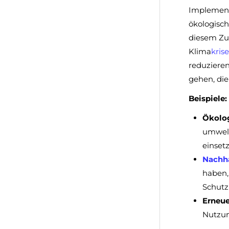
Implemen
ökologisc
diesem Zu
Klima
kris
reduziere
gehen, die
Beispiele:
Ökolo
umwelt
einsetz
Nachha
haben,
Schut
Erneue
Nutzun