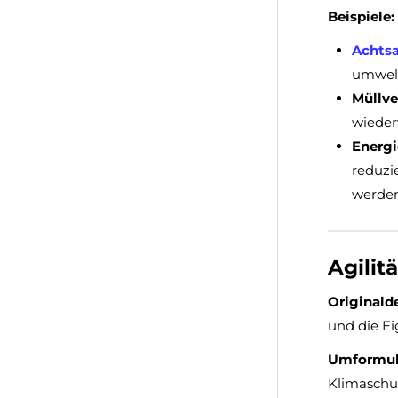
Beispiele:
Achts
umwelt
Müllv
wieder
Energi
reduzi
werden
Agilitä
Originalde
und die Ei
Umformuli
Klimaschu