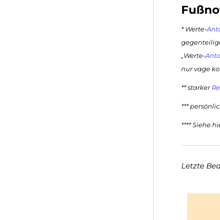
Fußno
* Werte-
Ant
gegenteilig
„Werte-
Ant
nur vage kor
** starker
Re
*** persönli
**** Siehe h
Letzte Be