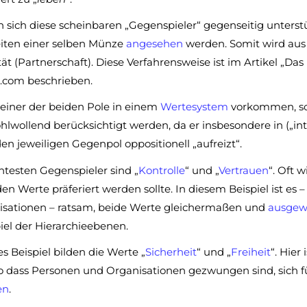
 sich diese scheinbaren „Gegenspieler“ gegenseitig unterstü
eiten einer selben Münze
angesehen
werden. Somit wird aus 
tät (Partnerschaft). Diese Verfahrensweise ist im Artikel „Das
d
.com beschrieben.
einer der beiden Pole in einem
Wertesystem
vorkommen, sol
lwollend berücksichtigt werden, da er insbesondere in („int
en jeweiligen Gegenpol oppositionell „aufreizt“.
testen Gegenspieler sind „
Kontrolle
“ und „
Vertrauen
“. Oft 
den Werte präferiert werden sollte. In diesem Beispiel ist es 
isationen – ratsam, beide Werte gleichermaßen und
ausge
el der Hierarchieebenen.
es Beispiel bilden die Werte „
Sicherheit
“ und „
Freiheit
“. Hier
so dass Personen und Organisationen gezwungen sind, sich f
en
.