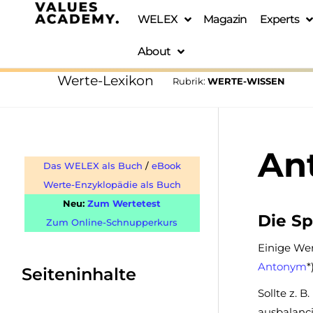
WELEX
Magazin
Experts
About
Werte-Lexikon
Rubrik:
WERTE-WISSEN
An
Das WELEX als Buch
/
eBook
Werte-Enzyklopädie als Buch
Neu:
Zum Wertetest
Die S
Zum Online-Schnupperkurs
Einige We
Antonym
*
Seiteninhalte
Sollte z. 
ausbalanci