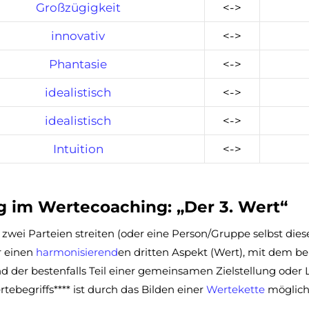
Großzügigkeit
<->
innovativ
<->
Phantasie
<->
idealistisch
<->
idealistisch
<->
Intuition
<->
 im Wertecoaching: „Der 3. Wert“
zwei Parteien streiten (oder eine Person/Gruppe selbst dies
r einen
harmonisierend
en dritten Aspekt (Wert), mit dem b
 der bestenfalls Teil einer gemeinsamen Zielstellung oder L
rtebegriffs**** ist durch das Bilden einer
Wertekette
möglich