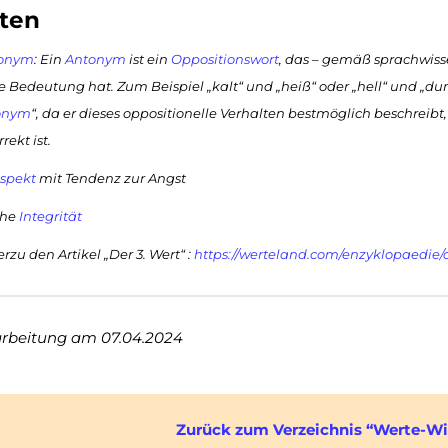
ten
onym
: Ein
Antonym
ist ein
Oppositionswort
, das – gemäß sprachwiss
e Bedeutung hat. Zum Beispiel „kalt“ und „heiß“ oder „hell“ und „du
onym
“, da er dieses oppositionelle Verhalten bestmöglich beschreibt
rekt ist.
spekt
mit Tendenz zur Angst
che
Integrität
ierzu den Artikel „Der 3. Wert“ :
https://werteland.com/enzyklopaedie/
arbeitung am 07.04.2024
Zurück zum Verzeichnis “Werte-Wi