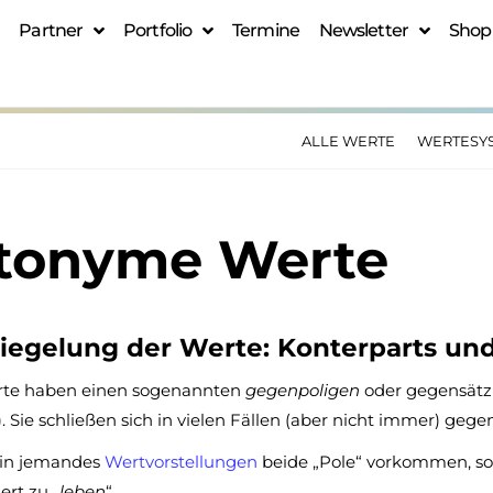
Partner
Portfolio
Termine
Newsletter
Shop
ALLE WERTE
WERTESY
tonyme Werte
piegelung der Werte: Konterparts un
rte haben einen sogenannten
gegenpoligen
oder gegensätzl
). Sie schließen sich in vielen Fällen (aber nicht immer) gegen
B. in jemandes
Wertvorstellungen
beide „Pole“ vorkommen, so i
ert zu „
leben
“.