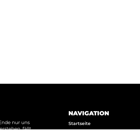
n Stand!
Newsletter ein!
REN
NAVIGATION
Ende nur uns
Startseite
rstehen, fällt
WELEX (Wertelexikon)
n besser