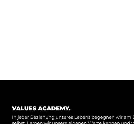
Bleibe auf dem neuste
Trage dich dazu jetzt in unseren 
WERTE-NEWS ABONNIE
VALUES ACADEMY.
In jeder Beziehung unseres Lebens begegnen wir am 
selbst. Lernen wir unsere eigenen Werte kennen und ve
es uns leichter, auch andere Menschen und ihr Handel