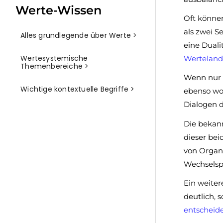
Werte-Wissen
Oft können
als zwei S
Alles grundlegende über Werte >
eine Duali
Wertesystemische
Wertelan
Themenbereiche >
Wenn nur 
Wichtige kontextuelle Begriffe >
ebenso woh
Dialogen d
Die bekann
dieser bei
von Organ
Wechselspi
Ein weiter
deutlich, 
entscheid