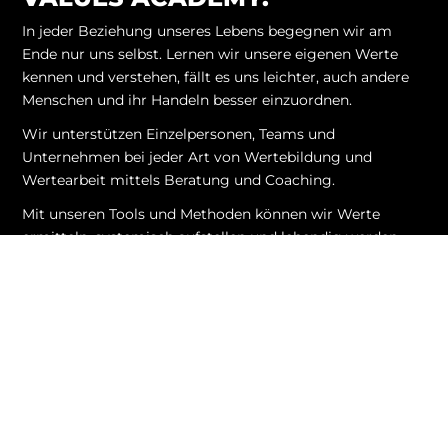
In jeder Beziehung unseres Lebens begegnen wir am
Ende nur uns selbst. Lernen wir unsere eigenen Werte
kennen und verstehen, fällt es uns leichter, auch andere
Menschen und ihr Handeln besser einzuordnen.
Wir unterstützen Einzelpersonen, Teams und
Unternehmen bei jeder Art von Wertebildung und
Wertearbeit mittels Beratung und Coaching.
Mit unseren Tools und Methoden können wir Werte
ermitteln, systemisch aufstellen und lebendig werden
lassen.
NAVIGATION
ÜBER UNS
Startseite
Das VA-Team
WELEX (Wertelexikon)
Unsere Geschichte
Termine
Unsere Mutter
Portfolio