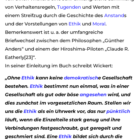
von Verhaltensregeln,
Tugenden
und Werten mit
einem Streifzug durch die Geschichte des
Anstand
s
und der Vorstellungen von
Ethik
und
Moral
.
Bemerkenswert ist u. a. der umfangreiche
Briefwechsel zwischen dem Philosophen „Günther
Anders“ und einem der Hiroshima-Piloten „Claude R.
Eatherly[23]“.
In seiner Einleitung im Buch schreibt Wickert:
„Ohne
Ethik
kann keine
demokratisch
e Gesellschaft
bestehen.
Ethik
bestimmt nun einmal, was in einer
Gesellschaft als gut oder böse
angesehen
wird, und
dies zunächst im vorgesetzlichen Raum. Stellen wir
uns die
Ethik
als ein Uhrwerk vor, das nur
pünktlich
läuft, wenn die Einzelteile stark genug und ihre
Verbindungen festgeschraubt, gut geregelt und
geschmiert sind. Eine
Ethik
bildet sich durch die