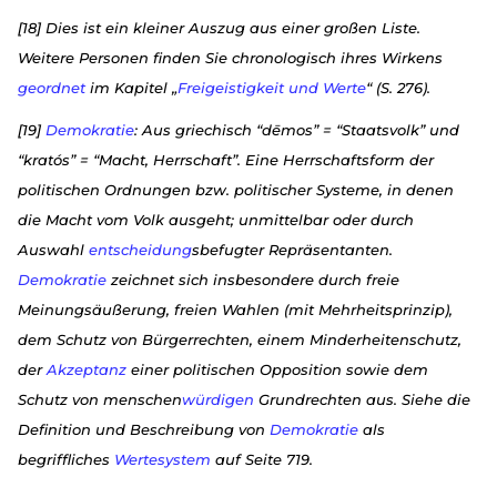
[18] Dies ist ein kleiner Auszug aus einer großen Liste.
Weitere Personen finden Sie chronologisch ihres Wirkens
geordnet
im Kapitel „
Freigeistigkeit und Werte
“ (S. 276).
[19]
Demokratie
: Aus griechisch “dēmos” = “Staatsvolk” und
“kratós” = “Macht, Herrschaft”. Eine Herrschaftsform der
politischen Ordnungen bzw. politischer Systeme, in denen
die Macht vom Volk ausgeht; unmittelbar oder durch
Auswahl
entscheidung
sbefugter Repräsentanten.
Demokratie
zeichnet sich insbesondere durch freie
Meinungsäußerung, freien Wahlen (mit Mehrheitsprinzip),
dem Schutz von Bürgerrechten, einem Minderheitenschutz,
der
Akzeptanz
einer politischen Opposition sowie dem
Schutz von menschen
würdigen
Grundrechten aus. Siehe die
Definition und Beschreibung von
Demokratie
als
begriffliches
Wertesystem
auf Seite 719.