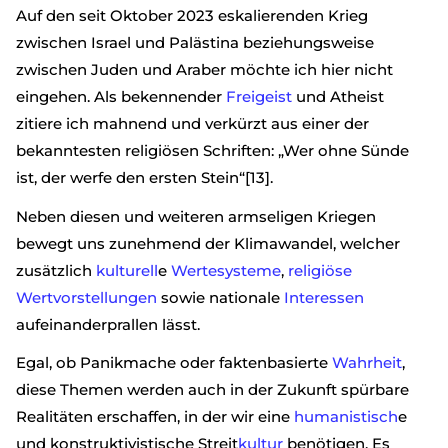
Auf den seit Oktober 2023 eskalierenden Krieg
zwischen Israel und Palästina beziehungsweise
zwischen Juden und Araber möchte ich hier nicht
eingehen. Als bekennender
Freigeist
und Atheist
zitiere ich mahnend und verkürzt aus einer der
bekanntesten religiösen Schriften: „Wer ohne Sünde
ist, der werfe den ersten Stein“[13].
Neben diesen und weiteren armseligen Kriegen
bewegt uns zunehmend der Klimawandel, welcher
zusätzlich
kulturell
e
Wertesysteme
,
religiöse
Wertvorstellungen
sowie nationale
Interessen
aufeinanderprallen lässt.
Egal, ob Panikmache oder faktenbasierte
Wahrheit
,
diese Themen werden auch in der Zukunft spürbare
Realitäten erschaffen, in der wir eine
humanistisch
e
und konstruktivistische Streit
kultur
benötigen. Es