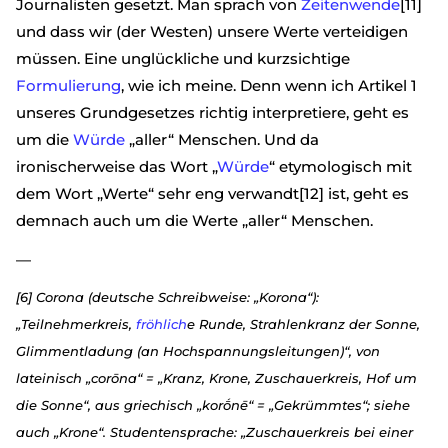
Journalisten gesetzt. Man sprach von
Zeitenwende
[11]
und dass wir (der Westen) unsere Werte verteidigen
müssen. Eine unglückliche und kurzsichtige
Formulierung
, wie ich meine. Denn wenn ich Artikel 1
unseres Grundgesetzes richtig interpretiere, geht es
um die
Würde
„aller“ Menschen. Und da
ironischerweise das Wort „
Würde
“ etymologisch mit
dem Wort „Werte“ sehr eng verwandt[12] ist, geht es
demnach auch um die Werte „aller“ Menschen.
—
[6] Corona (deutsche Schreibweise: „Korona“):
„Teilnehmerkreis,
fröhlich
e Runde, Strahlenkranz der Sonne,
Glimmentladung (an Hochspannungsleitungen)“, von
lateinisch „corōna“ = „Kranz, Krone, Zuschauerkreis, Hof um
die Sonne“, aus griechisch „korṓnē“ = „Gekrümmtes“; siehe
auch „Krone“. Studentensprache: „Zuschauerkreis bei einer