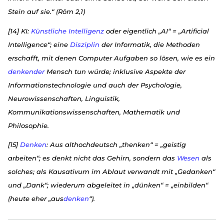
Stein auf sie.“ (Röm 2,1)
[14] KI:
Künstliche Intelligenz
oder eigentlich „AI“ = „Artificial
Intelligence“; eine
Disziplin
der Informatik, die Methoden
erschafft, mit denen Computer Aufgaben so lösen, wie es ein
denkender
Mensch tun würde; inklusive Aspekte der
Informationstechnologie und auch der Psychologie,
Neurowissenschaften, Linguistik,
Kommunikationswissenschaften, Mathematik und
Philosophie.
[15]
Denken
: Aus althochdeutsch „thenken“ = „geistig
arbeiten“; es denkt nicht das Gehirn, sondern das
Wesen
als
solches; als Kausativum im Ablaut verwandt mit „Gedanken“
und „Dank“; wiederum abgeleitet in „dünken“ = „einbilden“
(heute eher „aus
denken
“).