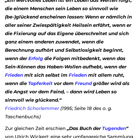
„Ein wertvolles Leben ist ein Leben das Werten folgt,
die einem Menschen sein Leben so sinnvoll wie
(be-)glückend erscheinen lassen: Wenn er nämlich in
aller seiner Zwiespältigkeit Heilsein erfährt, wenn er
die Fixierung auf das Eigene überschreitet und sich
ganz einem anderen zuwendet, wenn die
Berechnung aufhört und Selbstlosigkeit beginnt,
wenn der
Erfolg
die Folgen mitbedenkt, wenn das
Sein-Können das Haben-Wollen aufhebt, wenn der
Frieden
mit sich selbst im
Frieden
mit allem ruht,
wenn die
Tapferkeit
vor dem
Freund
größer wird als
die Angst vor dem Feind, – dann wird Leben so
sinnvoll wie glückend.“
Friedrich Schorlemmer
(1995; Seite 18 des o. g.
Taschenbuchs)
Zur gleichen Zeit erschien
„Das Buch der
Tugenden
“
von Ulrich Wickert: eine sehr umfangreiche Sammlung