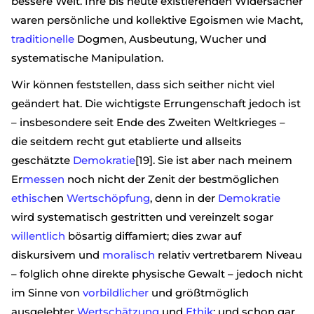
bessere Welt. Ihre bis heute existierenden Widersacher
waren persönliche und kollektive Egoismen wie Macht,
traditionelle
Dogmen, Ausbeutung, Wucher und
systematische Manipulation.
Wir können feststellen, dass sich seither nicht viel
geändert hat. Die wichtigste Errungenschaft jedoch ist
– insbesondere seit Ende des Zweiten Weltkrieges –
die seitdem recht gut etablierte und allseits
geschätzte
Demokratie
[19]. Sie ist aber nach meinem
Er
messen
noch nicht der Zenit der bestmöglichen
ethisch
en
Wertschöpfung
, denn in der
Demokratie
wird systematisch gestritten und vereinzelt sogar
willentlich
bösartig diffamiert; dies zwar auf
diskursivem und
moralisch
relativ vertretbarem Niveau
– folglich ohne direkte physische Gewalt – jedoch nicht
im Sinne von
vorbildlicher
und größtmöglich
ausgelebter
Wertschätzung
und
Ethik
; und schon gar