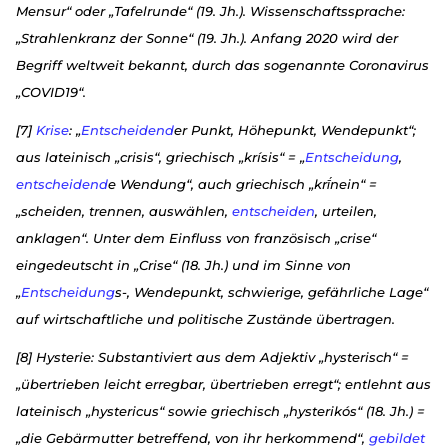
Mensur“ oder „Tafelrunde“ (19. Jh.). Wissenschaftssprache:
„Strahlenkranz der Sonne“ (19. Jh.). Anfang 2020 wird der
Begriff weltweit bekannt, durch das sogenannte Coronavirus
„COVID19“.
[7]
Krise
: „
Entscheidend
er Punkt, Höhepunkt, Wendepunkt“;
aus lateinisch „crisis“, griechisch „krísis“ = „
Entscheidung
,
entscheidend
e Wendung“, auch griechisch „krī́nein“ =
„scheiden, trennen, auswählen,
entscheiden
, urteilen,
anklagen“. Unter dem Einfluss von französisch „crise“
eingedeutscht in „Crise“ (18. Jh.) und im Sinne von
„
Entscheidung
s-, Wendepunkt, schwierige, gefährliche Lage“
auf wirtschaftliche und politische Zustände übertragen.
[8] Hysterie: Substantiviert aus dem Adjektiv „hysterisch“ =
„übertrieben leicht erregbar, übertrieben erregt“; entlehnt aus
lateinisch „hystericus“ sowie griechisch „hysterikós“ (18. Jh.) =
„die Gebärmutter betreffend, von ihr herkommend“,
gebildet