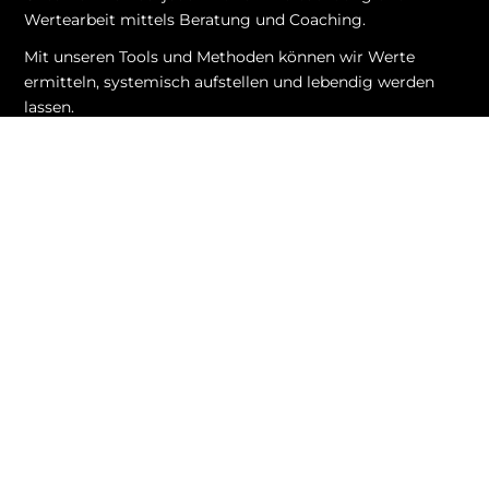
Wertearbeit mittels Beratung und Coaching.
Mit unseren Tools und Methoden können wir Werte
ermitteln, systemisch aufstellen und lebendig werden
lassen.
NAVIGATION
ÜBER UNS
Startseite
Das VA-Team
WELEX (Wertelexikon)
Unsere Geschichte
Termine
Unsere Mutter
Portfolio
RECHTLICHES
Sitemap (Wissen & Tools)
Impressum
EXPERTS
Datenschutz
SHOP
MAGAZIN
Werte-News
Zum Kontaktformular