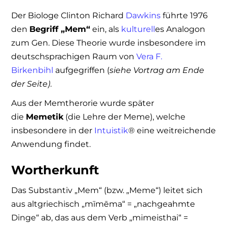
Der Biologe Clinton Richard
Dawkins
führte 1976
den
Begriff „Mem“
ein, als
kulturell
es Analogon
zum Gen. Diese Theorie wurde insbesondere im
deutschsprachigen Raum von
Vera F.
Birkenbihl
aufgegriffen (
siehe Vortrag am Ende
der Seite)
.
Aus der Memtherorie wurde später
die
Memetik
(die Lehre der Meme), welche
insbesondere in der
Intuistik
® eine weitreichende
Anwendung findet.
Wortherkunft
Das Substantiv „Mem“ (bzw. „Meme“) leitet sich
aus altgriechisch „mīmēma“ = „nachgeahmte
Dinge“ ab, das aus dem Verb „mimeisthai“ =