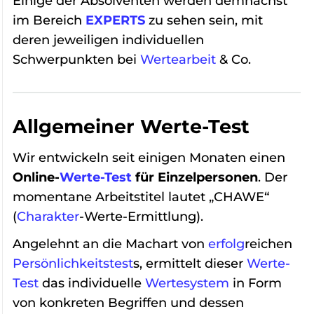
Einige der Absolventen werden demnächst
im Bereich
EXPERTS
zu sehen sein, mit
deren jeweiligen individuellen
Schwerpunkten bei
Wertearbeit
& Co.
Allgemeiner Werte-Test
Wir entwickeln seit einigen Monaten einen
Online-
Werte-Test
für Einzelpersonen
. Der
momentane Arbeitstitel lautet „CHAWE“
(
Charakter
-Werte-Ermittlung).
Angelehnt an die Machart von
erfolg
reichen
Persönlichkeitstest
s, ermittelt dieser
Werte-
Test
das individuelle
Wertesystem
in Form
von konkreten Begriffen und dessen