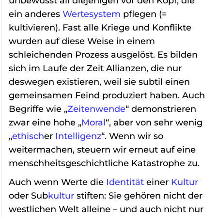
unbewusst all diejenigen vor den Kopf, die
ein anderes
Wertesystem
pflegen (=
kultivieren). Fast alle Kriege und Konflikte
wurden auf diese Weise in einem
schleichenden Prozess ausgelöst. Es bilden
sich im Laufe der Zeit Allianzen, die nur
deswegen existieren, weil sie subtil einen
gemeinsamen Feind produziert haben. Auch
Begriffe wie „
Zeitenwende
“ demonstrieren
zwar eine hohe „
Moral
“, aber von sehr wenig
„
ethisch
er
Intelligenz
“. Wenn wir so
weitermachen, steuern wir erneut auf eine
menschheitsgeschichtliche Katastrophe zu.
Auch wenn Werte die
Identität
einer
Kultur
oder Sub
kultur
stiften: Sie gehören nicht der
westlichen Welt alleine – und auch nicht nur