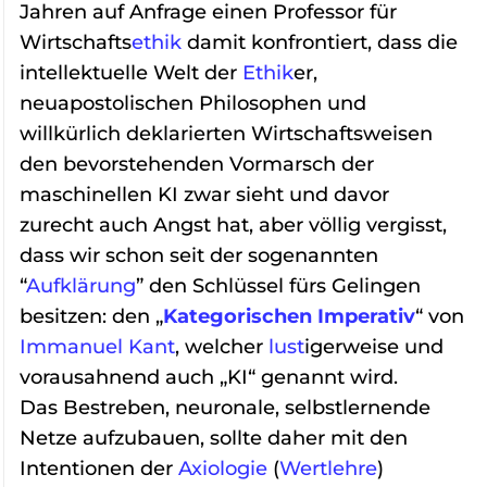
Jahren auf Anfrage einen Professor für
Wirtschafts
ethik
damit konfrontiert, dass die
intellektuelle Welt der
Ethik
er,
neuapostolischen Philosophen und
willkürlich deklarierten Wirtschaftsweisen
den bevorstehenden Vormarsch der
maschinellen KI zwar sieht und davor
zurecht auch Angst hat, aber völlig vergisst,
dass wir schon seit der sogenannten
“
Aufklärung
” den Schlüssel fürs Gelingen
besitzen: den „
Kategorischen Imperativ
“ von
Immanuel Kant
, welcher
lust
igerweise und
vorausahnend auch „KI“ genannt wird.
Das Bestreben, neuronale, selbstlernende
Netze aufzubauen, sollte daher mit den
Intentionen der
Axiologie
(
Wertlehre
)