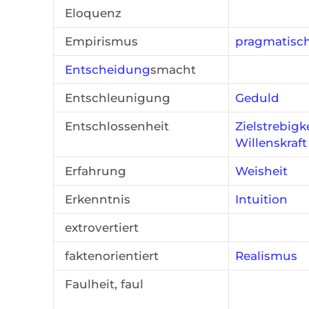
Eloquenz
Empirismus
pragmatisc
Entscheidung
smacht
Entschleunigung
Geduld
Entschlossenheit
Zielstrebigk
Willenskraft
Erfahrung
Weisheit
Erkenntnis
Intuition
extrovertiert
faktenorientiert
Realismus
Faulheit, faul