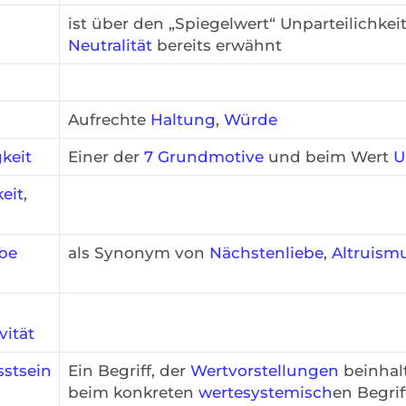
ist über den „Spiegelwert“ Unparteilichke
Neutralität
bereits erwähnt
Aufrechte
Haltung
,
Würde
keit
Einer der
7 Grundmotive
und beim Wert
U
eit
,
be
als Synonym von
Nächstenliebe
,
Altruism
vität
stsein
Ein Begriff, der
Wertvorstellungen
beinhal
beim konkreten
wertesystemisch
en Begri