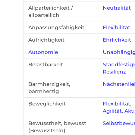
Allparteilichkeit /
Neutralität
allparteilich
Anpassungsfähigkeit
Flexibilität
Aufrichtigkeit
Ehrlichkeit
Autonomie
Unabhängig
Belastbarkeit
Standfestigk
Resilienz
Barmherzigkeit,
Nächstenlie
barmherzig
Beweglichkeit
Flexibilität
,
Agilität
,
Akti
Bewusstheit, bewusst
Selbstbewus
(Bewusstsein)