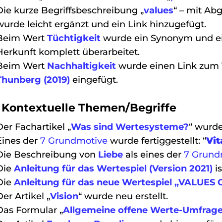
Die kurze Begriffsbeschreibung „
values
“ – mit A
wurde leicht ergänzt und ein Link hinzugefügt.
Beim Wert
Tüchtigkeit
wurde ein Synonym und ei
Herkunft komplett überarbeitet.
Beim Wert
Nachhaltigkeit
wurde einen Link zum T
Thunberg (2019)
eingefügt.
2 Kontextuelle Themen/Begriffe
Der Fachartikel „
Was sind Wertesysteme?
“ wurde
Eines der
7 Grundmotive
wurde fertiggestellt: “
Vit
Die Beschreibung von
Liebe
als eines der
7 Grund
Die
Anleitung für das Wertespiel (Version 2021)
is
Die
Anleitung für das neue Wertespiel „VALUE
Der Artikel „
Vision
“ wurde neu erstellt.
Das Formular „
Allgemeine offene Werte-Umfrag