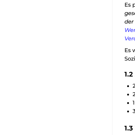
Es p
ges
der
Wer
Ver
Es 
Soz
1.
1
1.3