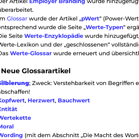
Der Artikel
Employer Branding
wurde hinzugefügt
überarbeitet.
Im
Glossar
wurde der Artikel „
pWert
“ (Power-Wert
entsprechend wurde die Seite „
Werte-Typen
“ ergä
Die Seite
Werte-Enzyklopädie
wurde hinzugefügt,
Werte-Lexikon und der „geschlossenen“ vollständ
Das
Werte-Glossar
wurde erneuert und übersichtli
 Neue Glossarartikel
Silbierung
; Zweck: Verstehbarkeit von Begriffen
abschaffen!
Kopfwert
,
Herzwert
,
Bauchwert
Entität
Wertekette
Moral
Wording
(mit dem Abschnitt „Die Macht des Wort