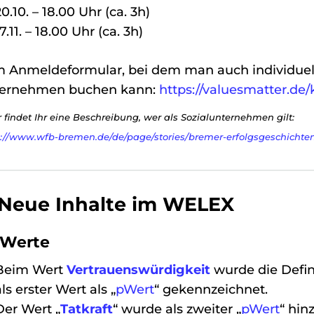
20.10. – 18.00 Uhr (ca. 3h)
7.11. – 18.00 Uhr (ca. 3h)
 Anmeldeformular, bei dem man auch individuel
ernehmen buchen kann:
https://valuesmatter.de/
r findet Ihr eine Beschreibung, wer als Sozialunternehmen gilt:
s://www.wfb-bremen.de/de/page/stories/bremer-erfolgsgeschichte
 Neue Inhalte im WELEX
1 Werte
Beim Wert
Vertrauenswürdigkeit
wurde die Defi
als erster Wert als „
pWert
“ gekennzeichnet.
Der Wert „
Tatkraft
“ wurde als zweiter „
pWert
“ hin