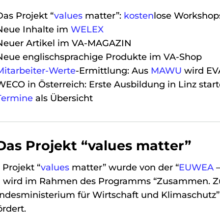
Das Projekt “
values
matter”:
kosten
lose Workshop
Neue Inhalte im
WELEX
Neuer Artikel im VA-MAGAZIN
Neue englischsprachige Produkte im VA-Shop
Mitarbeiter-Werte
-Ermittlung: Aus
MAWU
wird EV
WECO in Österreich: Erste Ausbildung in Linz start
Termine
als Übersicht
 Das Projekt “values matter”
 Projekt “
values
matter” wurde von der “
EUWEA
 wird im Rahmen des Programms “Zusammen. Zuku
ndesministerium für Wirtschaft und Klimaschutz”
ördert.