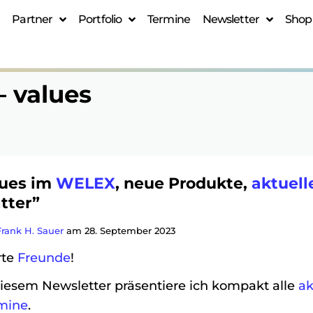
Partner
Portfolio
Termine
Newsletter
Shop
– values
ues im
WELEX
, neue Produkte,
aktuell
tter”
Frank H. Sauer
am 28. September 2023
rte
Freunde
!
diesem Newsletter präsentiere ich kompakt alle
ak
mine
.