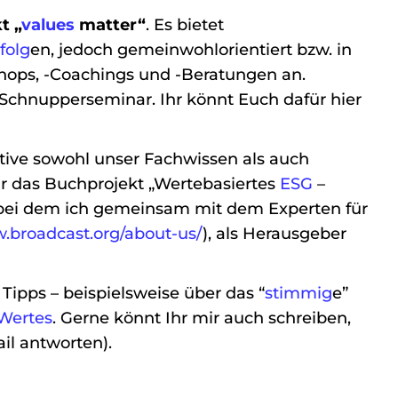
t „
values
matter“
. Es bietet
folg
en, jedoch gemeinwohlorientiert bzw. in
hops, -Coachings und -Beratungen an.
e-Schnupperseminar. Ihr könnt Euch dafür hier
iative sowohl unser Fachwissen als auch
r das Buchprojekt „Wertebasiertes
ESG
–
, bei dem ich gemeinsam mit dem Experten für
w.broadcast.org/about-us/
), als Herausgeber
ipps – beispielsweise über das “
stimmig
e”
Wertes
. Gerne könnt Ihr mir auch schreiben,
il antworten).