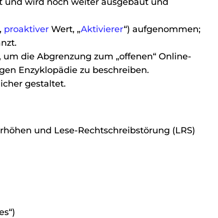
 und wird noch weiter ausgebaut und
,
proaktiver
Wert, „
Aktivierer
“) aufgenommen;
nzt.
 um die Abgrenzung zum „offenen“ Online-
igen Enzyklopädie zu beschreiben.
cher gestaltet.
 erhöhen und Lese-Rechtschreibstörung (LRS)
es“)