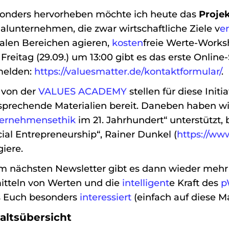
onders hervorheben möchte ich heute das
Projek
ialunternehmen, die zwar wirtschaftliche Ziele v
er
ialen Bereichen agieren,
kosten
freie Werte-Works
Freitag (29.09.) um 13:00 gibt es das erste Onlin
elden:
https://valuesmatter.de/kontaktformular/
.
 von der
VALUES ACADEMY
stellen für diese Init
sprechende Materialien bereit. Daneben haben wi
ernehmensethik
im 21. Jahrhundert“ unterstützt
cial Entrepreneurship“, Rainer Dunkel (
https://ww
giere.
m nächsten Newsletter gibt es dann wieder mehr T
itteln von Werten und die
intelligent
e Kraft des
p
 Euch besonders
interessiert
(einfach auf diese Ma
altsübersicht