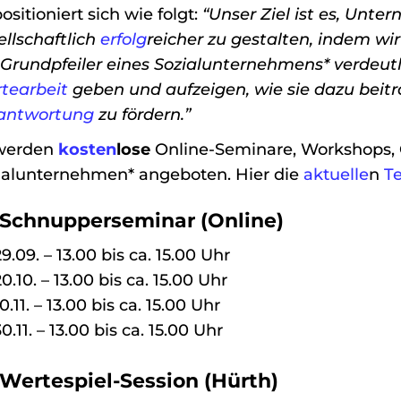
ositioniert sich wie folgt:
“Unser Ziel ist es, Unte
ellschaftlich
erfolg
reicher zu gestalten, indem wir
 Grundpfeiler eines Sozialunternehmens* verdeutl
tearbeit
geben und aufzeigen, wie sie dazu beit
antwortung
zu fördern.”
werden
kosten
lose
Online-Seminare, Workshops,
ialunternehmen* angeboten. Hier die
aktuelle
n
T
2 Schnupperseminar (Online)
29.09. – 13.00 bis ca. 15.00 Uhr
20.10. – 13.00 bis ca. 15.00 Uhr
0.11. – 13.00 bis ca. 15.00 Uhr
30.11. – 13.00 bis ca. 15.00 Uhr
 Wertespiel-Session (Hürth)