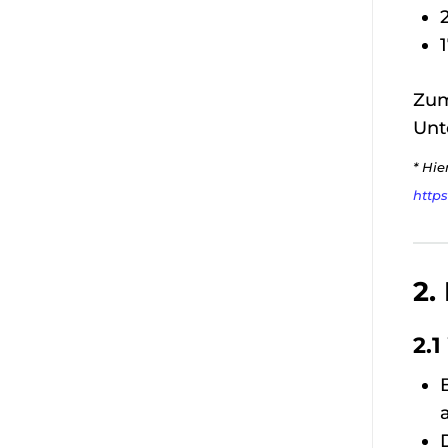
1
Zum
Unt
* Hie
http
2.
2.