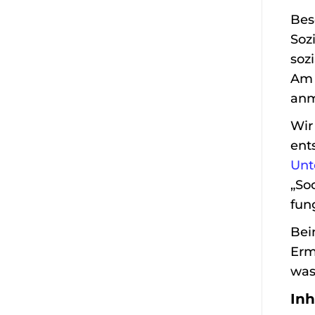
Bes
Soz
soz
Am 
anm
Wir
ent
Unt
„So
fun
Bei
Erm
was
Inh