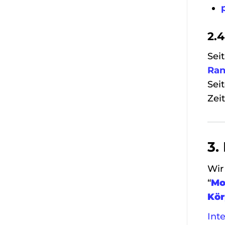
2.
Sei
Ran
Sei
Zeit
3.
Wir
“
Mo
Kö
Int