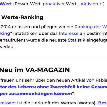
pWert
(Power-Wert,
proaktiver
Wert, „
Aktivierer
“)
4 Werte-Ranking
t 2014 erfassen und pflegen wir ein
Ranking der W
king
“ (Statistiken über das
Interesse
an bestimmt
tenaufrufen) wurde die neueste Statistik eingefü
verlauf.
 Neu im VA-MAGAZIN
 freuen uns sehr über den neuen Artikel von Fabia
tor des Lebens: ohne Zwerchfell keine Gesu
rper zusammenhängen können
“.
eressant
ist die Herkunft des Wertes (Wortes) „
Bes