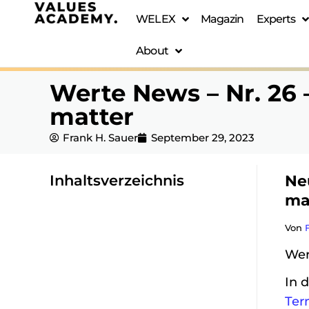
WELEX
Magazin
Experts
About
Werte News – Nr. 26 
matter
Frank H. Sauer
September 29, 2023
Inhaltsverzeichnis
Ne
ZUM INHALTSVERZEICHNIS
ma
Von
We
In 
Ter