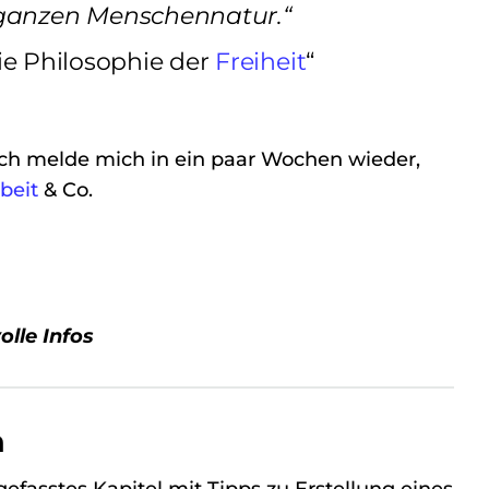
r ganzen Menschennatur.“
Die Philosophie der
Freiheit
“
Ich melde mich in ein paar Wochen wieder,
beit
& Co.
lle Infos
n