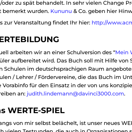
/oder zu spät behandelt. In sehr vielen Change Pr
t bemerkt wurden.
Kununu
& Co. geben hier Hinw
s zur Veranstaltung findet Ihr hier:
http://www.ac
ERTEBILDUNG
uell arbeiten wir an einer Schulversion des “
Mein 
üler aufbereitet wird. Das Buch soll mit Hilfe vo
en Schulen im deutschsprachigen Raum angebote
ulen / Lehrer / Fördervereine, die das Buch im Unt
e Vorabinfo für den Einsatz in der von uns konzipi
reiben an:
judith.lindemann@davinci3000.com
.
s WERTE-SPIEL
angs von mir selbst belächelt, ist unser neues WER
h vielen Testrunden, die auch in Organisationen 