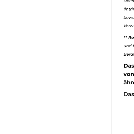
Defi
(intr
bewu
Verwi
** Ro
und 
Berat
Das
von
ähn
Das