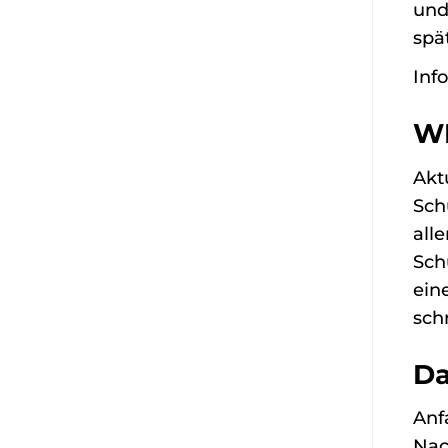
und
spä
Info
W
Akt
Sch
all
Sch
ein
sch
Da
Anf
Nac