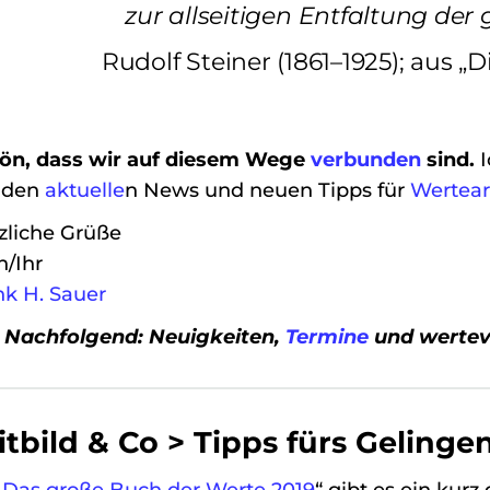
zur allseitigen Entfaltung de
Rudolf Steiner (1861–1925); aus „
ön, dass wir auf diesem Wege
verbunden
sind.
 den
aktuelle
n News und neuen Tipps für
Wertear
zliche Grüße
n/Ihr
nk H. Sauer
. Nachfolgend: Neuigkeiten,
Termine
und wertevo
itbild & Co > Tipps fürs Gelinge