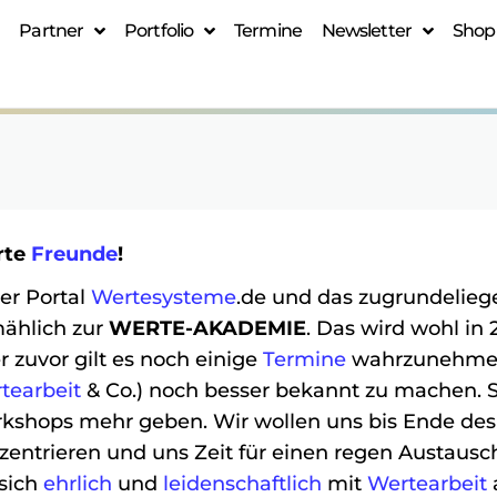
Partner
Portfolio
Termine
Newsletter
Shop
rte
Freunde
!
er Portal
Wertesysteme
.de und das zugrundelie
mählich zur
WERTE-AKADEMIE
. Das wird wohl in
r zuvor gilt es noch einige
Termine
wahrzunehmen,
tearbeit
& Co.) noch besser bekannt zu machen. So
kshops mehr geben. Wir wollen uns bis Ende des 
zentrieren und uns Zeit für einen regen Austau
 sich
ehrlich
und
leidenschaftlich
mit
Wertearbeit