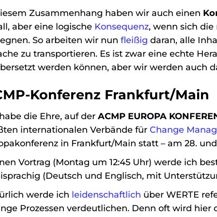
diesem Zusammenhang haben wir auch einen
Ko
all, aber eine logische
Konsequenz
, wenn sich die
egnen. So arbeiten wir nun
fleißig
daran, alle Inh
ache zu transportieren. Es ist zwar eine echte Her
 übersetzt werden können, aber wir werden auch d
MP-Konferenz Frankfurt/Main
 habe die Ehre, auf der
ACMP EUROPA KONFERE
ßten internationalen Verbände für
Change Mana
opakonferenz in Frankfurt/Main statt – am 28. und
nen Vortrag (Montag um 12:45 Uhr) werde ich best
isprachig (Deutsch und Englisch, mit Unterstützu
ürlich werde ich
leidenschaftlich
über WERTE refer
nge Prozessen verdeutlichen. Denn oft wird hier