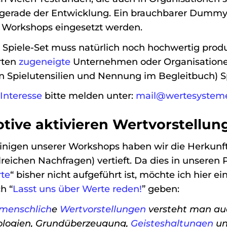
lgerade der Entwicklung. Ein brauchbarer Dummy
 Workshops eingesetzt werden.
 Spiele-Set muss natürlich noch hochwertig produ
rten
zugeneigte
Unternehmen oder Organisationen
en Spielutensilien und Nennung im Begleitbuch) S
Interesse
bitte melden unter:
mail@wertesystem
tive aktivieren Wertvorstellun
einigen unserer Workshops haben wir die Herkunf
lreichen Nachfragen) vertieft. Da dies in unseren 
te
“ bisher nicht aufgeführt ist, möchte ich hier 
h “
Lasst uns über Werte reden!
” geben:
menschlich
e
Wertvorstellungen
versteht man a
ologien, Grundüberzeugung,
Geisteshaltungen
un