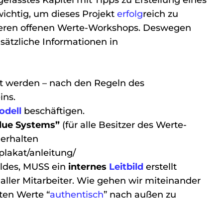
 gefasstes Kapitel mit Tipps zu Erstellung eines
wichtig, um dieses Projekt
erfolg
reich zu
nseren offenen Werte-Workshops. Deswegen
sätzliche Informationen in
t werden – nach den Regeln des
ins.
dell
beschäftigen.
lue Systems”
(für alle Besitzer des Werte-
 erhalten
-plakat/anleitung/
bildes, MUSS ein
internes
Leitbild
erstellt
aller Mitarbeiter. Wie gehen wir miteinander
ten Werte “
authentisch
” nach außen zu