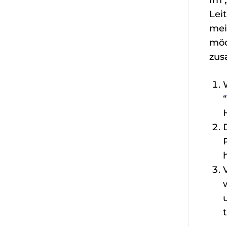
Im 
Lei
mei
möc
zus
“