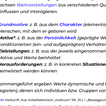
achsen
Wertvorstellungen
aus verschiedenen Quel
influssen und interagieren:
Grundmotive
: z. B. aus dem
Charakter
(elementar
Menschen, mit dem er geboren wird
Motive*
: z. B. aus der
Persönlichkeit
(geprägte We
konditionierten (ein- und aufgeprägten) Verhalt
Zielstellungen
: z. B. aus der jeweils eingenomm
Motive und Werte beinhaltet
Herausforderungen
: z. B. in konkreten
Situatione
gemeistert werden können
ammengeführt ergeben Werte dynamische und k
egorien), denen sich Individuen bzw. Gruppen vo
iv
:
Herkunft: Aus mittellateinisch „motivum“ (16. Jh.) = „Bewegg