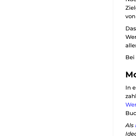
Zie
von
Das
We
all
Bei
Mo
In 
zah
Wer
Buc
Als
Ide