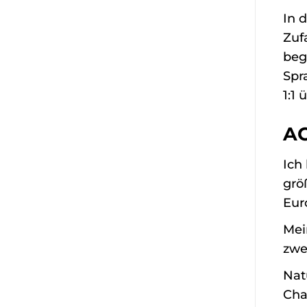
In 
Zuf
beg
Spr
1:1
AC
Ich
grö
Eur
Mei
zwe
Nat
Cha