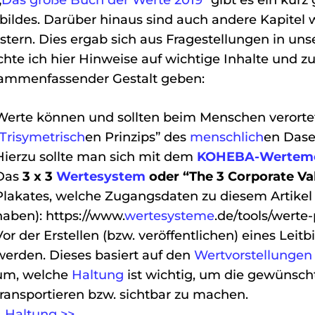
„
Das große Buch der Werte 2019
“ gibt es ein kurz
tbildes. Darüber hinaus sind auch andere Kapitel 
stern. Dies ergab sich aus Fragestellungen in u
hte ich hier Hinweise auf wichtige Inhalte und zu
ammenfassender Gestalt geben:
Werte können und sollten beim Menschen verorte
Trisymetrisch
en Prinzips” des
menschlich
en Dase
Hierzu sollte man sich mit dem
KOHEBA-Wertemo
Das
3 x 3
Wertesystem
oder “The 3 Corporate Va
Plakates, welche Zugangsdaten zu diesem Artikel
haben): https://www.
wertesysteme
.de/tools/werte
Vor der Erstellen (bzw. veröffentlichen) eines Leit
werden. Dieses basiert auf den
Wertvorstellungen
um, welche
Haltung
ist wichtig, um die gewünsch
transportieren bzw. sichtbar zu machen.
Haltung >>