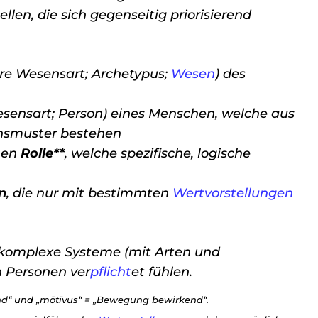
len, die sich gegenseitig priorisierend
e Wesensart; Archetypus;
Wesen
) des
sensart; Person) eines Menschen, welche aus
ensmuster bestehen
enen
Rolle**
, welche spezifische, logische
n
, die nur mit bestimmten
Wertvorstellungen
omplexe Systeme (mit Arten und
n Personen ver
pflicht
et fühlen.
rund“ und „mōtīvus“ = „Bewegung bewirkend“.