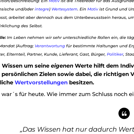
nition/Beschreibung: Ein
Motiv
ist die Triebfeder für das Ausgründ
insische und/oder
integre
)
Wertesystem
. Ein
Motiv
ist Grund und Ur
sst, arbeitet aber dennoch aus dem Unterbewusstsein heraus, um: 
rklichung des Selbst.
lle:
Im Leben nehmen wir sehr unterschiedliche Rollen ein, die t
Mandat (Auftrag;
Verantwortung
für bestimmte Haltungen und Ergeb
er, Elternteil, Partner, Kunde, Lieferant, Gast, Bürger,
Politiker
, Sta
 Wissen um seine
eigenen
Werte hilft dem Indi
 persönlichen Zielen sowie dabei, die richtigen
liche
Wertvorstellungen
besitzen.
 war´s für heute. Wie immer zum Schluss noch ein
„Das Wissen hat nur dadurch Wert, 