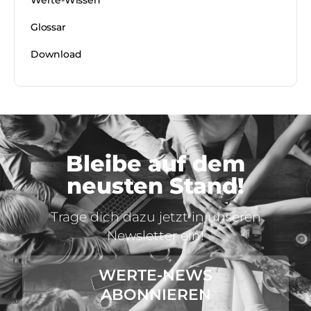
Werte-Wissen
Glossar
Download
Bleibe auf dem
neusten Stand!
Trage dich dazu jetzt in unseren
Newsletter ein!
WERTE-NEWS
ABONNIEREN