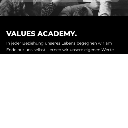
VALUES ACADEMY.
In jeder Beziehung unseres Lebens begegnen wir am
Ende nur uns selbst. Lernen wir unsere eigenen Werte
kennen und verstehen, fällt es uns leichter, auch andere
Menschen und ihr Handeln besser einzuordnen.
Wir unterstützen Einzelpersonen, Teams und
Unternehmen bei jeder Art von Wertebildung und
Wertearbeit mittels Beratung und Coaching.
Mit unseren Tools und Methoden können wir Werte
ermitteln, systemisch aufstellen und lebendig werden
lassen.
NAVIGATION
ÜBER UNS