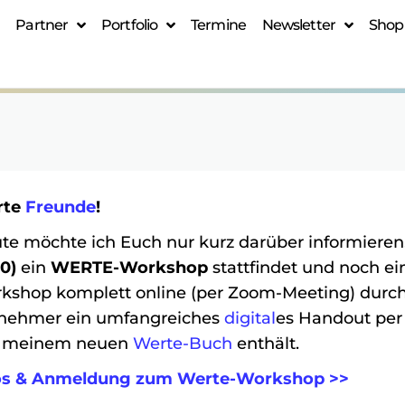
Partner
Portfolio
Termine
Newsletter
Shop
rte
Freunde
!
te möchte ich Euch nur kurz darüber informie
00)
ein
WERTE-Workshop
stattfindet und noch ein
kshop komplett online (per Zoom-Meeting) durchge
lnehmer ein umfangreiches
digital
es Handout per 
 meinem neuen
Werte-Buch
enthält.
os & Anmeldung zum Werte-Workshop >>