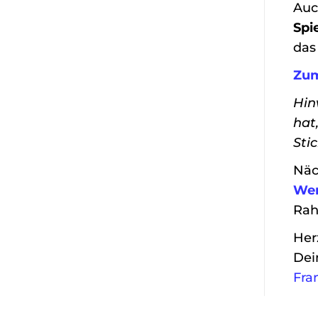
Auc
Spi
das
Zum
Hin
hat
Sti
Näc
Wer
Rah
Her
Dei
Fra