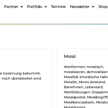
Partner
Portfolio
Termine
Newsletter
Shop
Moral
Wortformen: moralisch,
moralisieren, demoralisier
sche Gesinnung bekommt.
Moralität (moralische Halt
er noch überarbeitet wird
Moralist, Mores (Anstand,
…
Benehmen, Lebensart)
Wortbildungen: Doppelmo
Moralapostel, Moralbegriff
Moralbewusstsein, Moralc
Moraldogma,