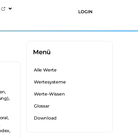
LOGIN
Menü
Alle Werte
Wertesysteme
en,
Werte-Wissen
ung),
Glossar
ral,
Download
,
odex,