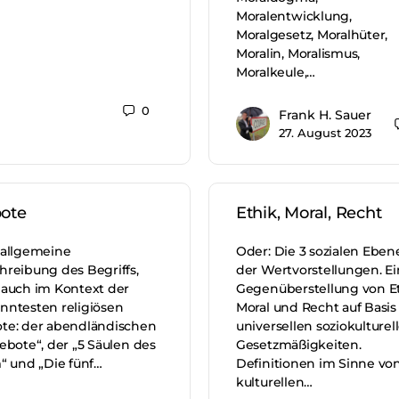
Moralentwicklung,
Moralgesetz, Moralhüter,
Moralin, Moralismus,
Moralkeule,…
0
Frank H. Sauer
27. August 2023
ote
Ethik, Moral, Recht
 allgemeine
Oder: Die 3 sozialen Eben
hreibung des Begriffs,
der Wertvorstellungen. E
 auch im Kontext der
Gegenüberstellung von Et
nntesten religiösen
Moral und Recht auf Basis
te: der abendländischen
universellen soziokulturel
ebote“, der „5 Säulen des
Gesetzmäßigkeiten.
m“ und „Die fünf…
Definitionen im Sinne vo
kulturellen…