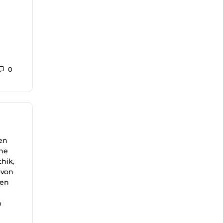
0
en
ine
hik,
 von
len
n