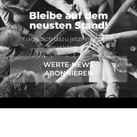
Bleibe auf dem
neusten Stand!
Trage dich dazu jetzt in unseren
Newsletter ein!
WERTE-NEWS
ABONNIEREN
VALUES ACADEMY.
In jeder Beziehung unseres Lebens begegnen wir am
Ende nur uns selbst. Lernen wir unsere eigenen Werte