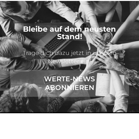
Bleibe auf dem neusten
Stand!
Trage dich dazu jetzt in unseren
Newsletter ein!
WERTE-NEWS
ABONNIEREN
VALUES ACADEMY.