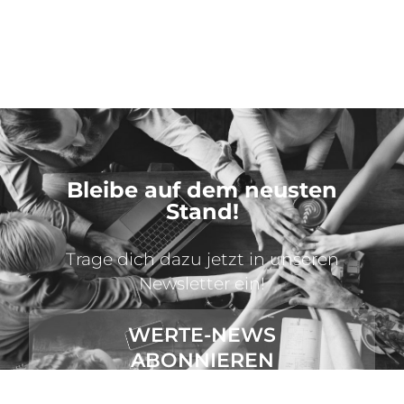
Bleibe auf dem neusten
Stand!
Trage dich dazu jetzt in unseren
Newsletter ein!
WERTE-NEWS
ABONNIEREN