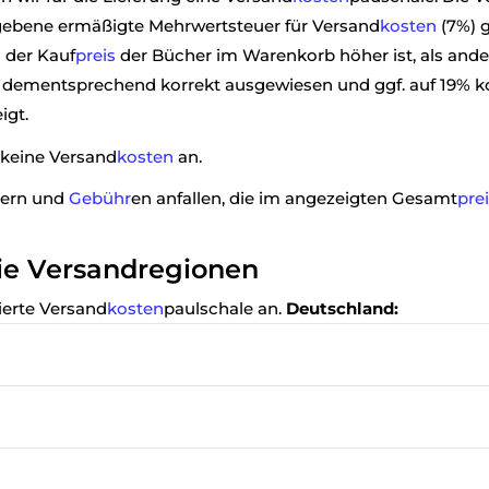
egebene ermäßigte Mehrwertsteuer für Versand
kosten
(7%) g
 der Kauf
preis
der Bücher im Warenkorb höher ist, als ande
ementsprechend korrekt ausgewiesen und ggf. auf 19% kor
igt.
n keine Versand
kosten
an.
uern und
Gebühr
en anfallen, die im angezeigten Gesamt
pre
ie Versandregionen
ierte Versand
kosten
paulschale an.
Deutschland: