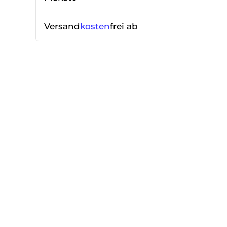
Versand
kosten
frei ab