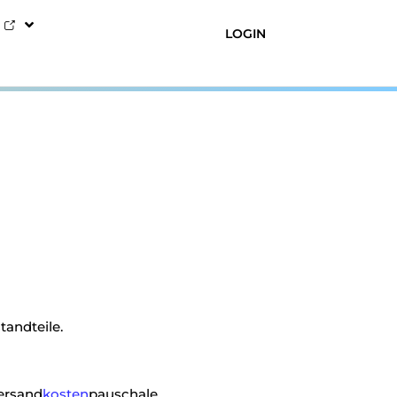
LOGIN
tandteile.
ersand
kosten
pauschale