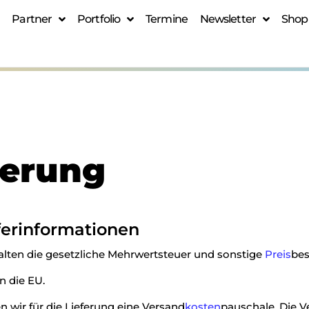
Partner
Portfolio
Termine
Newsletter
Shop
ferung
ferinformationen
alten die gesetzliche Mehrwertsteuer und sonstige
Preis
bes
n die EU.
 wir für die Lieferung eine Versand
kosten
pauschale. Die V