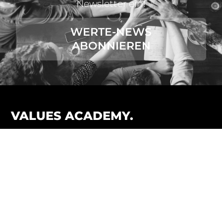
Newsletter ein!
WERTE-NEWS
ABONNIEREN
VALUES ACADEMY.
In jeder Beziehung unseres Lebens begegnen wir am
Ende nur uns selbst. Lernen wir unsere eigenen Werte
kennen und verstehen, fällt es uns leichter, auch andere
Menschen und ihr Handeln besser einzuordnen.
Wir unterstützen Einzelpersonen, Teams und
Unternehmen bei jeder Art von Wertebildung und
Wertearbeit mittels Beratung und Coaching.