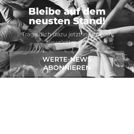
Bleibe auf dem
neusten Stand!
Trage dich dazu jetzt in unseren
Newsletter ein!
WERTE-NEWS
ABONNIEREN
VALUES ACADEMY.
In jeder Beziehung unseres Lebens begegnen wir am
Ende nur uns selbst. Lernen wir unsere eigenen Werte
kennen und verstehen, fällt es uns leichter, auch andere