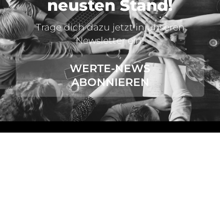
neusten Stand!
Trage dich dazu jetzt in unseren
Newsletter ein!
WERTE-NEWS
ABONNIEREN
VALUES ACADEMY.
In jeder Beziehung unseres Lebens begegnen wir am
Ende nur uns selbst. Lernen wir unsere eigenen Werte
kennen und verstehen, fällt es uns leichter, auch andere
Menschen und ihr Handeln besser einzuordnen.
Wir unterstützen Einzelpersonen, Teams und