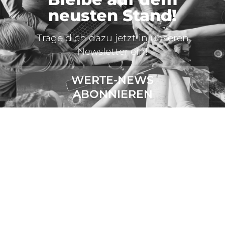
neusten Stand!
Trage dich dazu jetzt in unseren
Newsletter ein!
WERTE-NEWS
ABONNIEREN
VALUES ACADEMY.
In jeder Beziehung unseres Lebens begegnen wir am
Ende nur uns selbst. Lernen wir unsere eigenen Werte
kennen und verstehen, fällt es uns leichter, auch andere
Menschen und ihr Handeln besser einzuordnen.