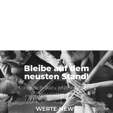
Bleibe auf dem
neusten Stand!
Trage dich dazu jetzt in unseren
Newsletter ein!
WERTE-NEWS