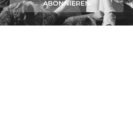
ABONNIEREN
VALUES ACADEMY.
In jeder Beziehung unseres Lebens begegnen wir am
Ende nur uns selbst. Lernen wir unsere eigenen Werte
kennen und verstehen, fällt es uns leichter, auch andere
Menschen und ihr Handeln besser einzuordnen.
Wir unterstützen Einzelpersonen, Teams und
Unternehmen bei jeder Art von Wertebildung und
Wertearbeit mittels Beratung und Coaching.
Mit unseren Tools und Methoden können wir Werte
ermitteln, systemisch aufstellen und lebendig werden
lassen.