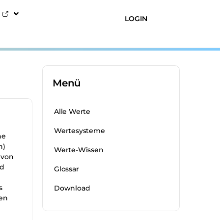
LOGIN
Menü
Alle Werte
Wertesysteme
he
n)
Werte-Wissen
 von
nd
Glossar
s
Download
ten