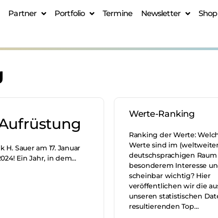
Partner
Portfolio
Termine
Newsletter
Shop
g
Werte-Ranking
 Aufrüstung
Ranking der Werte: Welc
Werte sind im (weltweite
k H. Sauer am 17. Januar
deutschsprachigen Raum
024! Ein Jahr, in dem…
besonderem Interesse u
scheinbar wichtig? Hier
veröffentlichen wir die au
unseren statistischen Da
resultierenden Top…