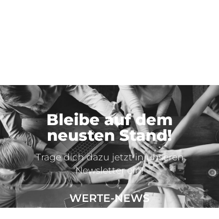
Bleibe auf dem
neusten Stand!
Trage dich dazu jetzt in unseren
Newsletter ein!
WERTE-NEWS
ABONNIEREN