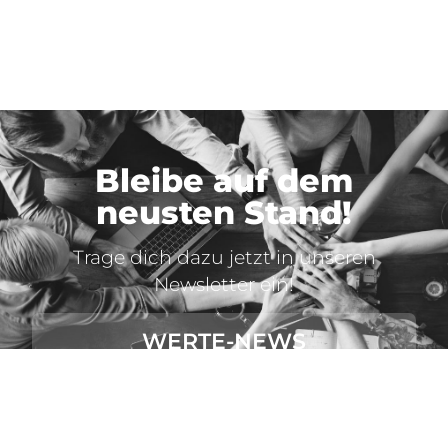
Bleibe auf dem
neusten Stand!
Trage dich dazu jetzt in unseren
Newsletter ein!
WERTE-NEWS
ABONNIEREN